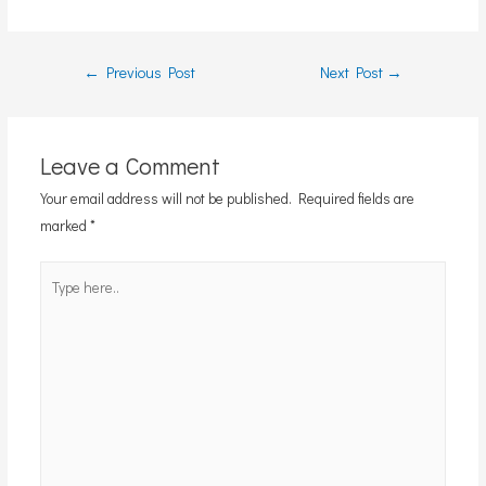
Post
←
Previous Post
Next Post
→
navigation
Leave a Comment
Your email address will not be published.
Required fields are
marked
*
Type
here..