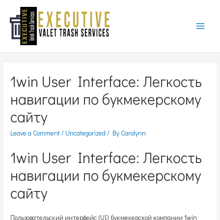
Main
Menu
1win User Interface: Легкость
навигации по букмекерскому
сайту
Leave a Comment
/
Uncategorized
/ By
Carolynn
1win User Interface: Легкость
навигации по букмекерскому
сайту
Пользовательский интерфейс (UI) букмекерской компании 1win