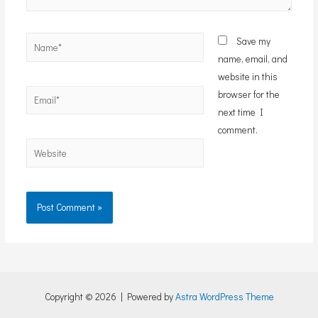
Name*
Save my
name, email, and
website in this
Email*
browser for the
next time I
comment.
Website
Copyright © 2026 | Powered by
Astra WordPress Theme