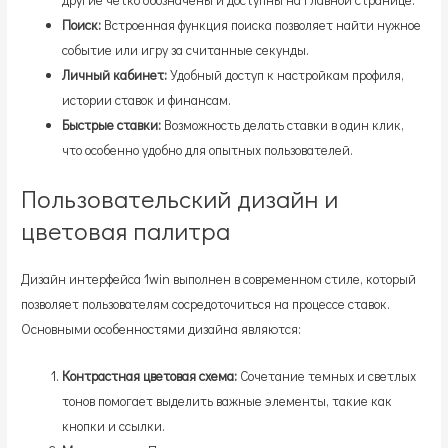
Поиск:
Встроенная функция поиска позволяет найти нужное
событие или игру за считанные секунды.
Личный кабинет:
Удобный доступ к настройкам профиля,
истории ставок и финансам.
Быстрые ставки:
Возможность делать ставки в один клик,
что особенно удобно для опытных пользователей.
Пользовательский дизайн и
цветовая палитра
Дизайн интерфейса 1win выполнен в современном стиле, который
позволяет пользователям сосредоточиться на процессе ставок.
Основными особенностями дизайна являются:
Контрастная цветовая схема:
Сочетание темных и светлых
тонов помогает выделить важные элементы, такие как
кнопки и ссылки.