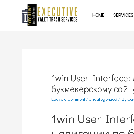
HOME
SERVICES
1win User Interface:
букмекерскому сайт
Leave a Comment
/
Uncategorized
/ By
Car
1win User Inter
навигации по 