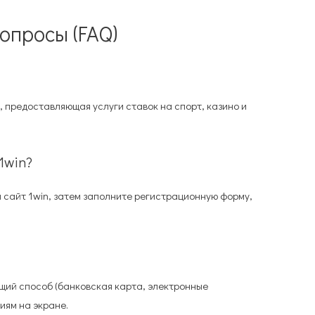
опросы (FAQ)
, предоставляющая услуги ставок на спорт, казино и
1win?
 сайт 1win, затем заполните регистрационную форму,
щий способ (банковская карта, электронные
иям на экране.