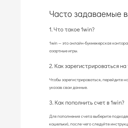
Часто задаваемые в
1. Что такое 1win?
1win — это онлайн-букмекерская контора
азартные игры.
2. Как зарегистрироваться на 
Чтобы зарегистрироваться, перейдите на
указав свои данные.
3. Как пополнить счет в 1win?
Для пополнения счета выберите подходя
кошельки), после чего следуйте инструкц