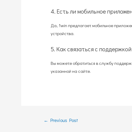
4. Есть ли мобильное приложен
Да, 1win предлагает мобильное приложен
устройства.
5. Как связаться с поддержкой
Вы можете обратиться в службу поддержк
указанной на сайте.
Post
←
Previous Post
navigation