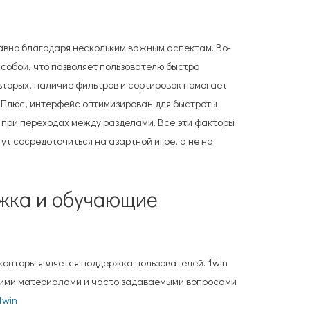
авно благодаря нескольким важным аспектам. Во-
 собой, что позволяет пользователю быстро
-вторых, наличие фильтров и сортировок помогает
 Плюс, интерфейс оптимизирован для быстроты
 при переходах между разделами. Все эти факторы
ут сосредоточиться на азартной игре, а не на
жка и обучающие
онторы является поддержка пользователей. 1win
ими материалами и часто задаваемыми вопросами
1win