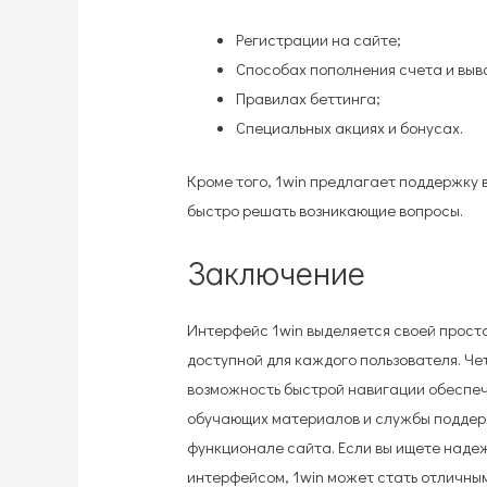
Регистрации на сайте;
Способах пополнения счета и выв
Правилах беттинга;
Специальных акциях и бонусах.
Кроме того, 1win предлагает поддержку 
быстро решать возникающие вопросы.
Заключение
Интерфейс 1win выделяется своей просто
доступной для каждого пользователя. Че
возможность быстрой навигации обеспе
обучающих материалов и службы поддерж
функционале сайта. Если вы ищете наде
интерфейсом, 1win может стать отличны