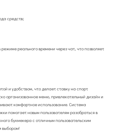
ода средств;
в режиме реального времени через чат, что позволяет
той и удобством, что делает ставку на спорт
тко организованное меню, привлекательный дизайн и
чивают комфортное использование. Система
ки помогает новым пользователям разобраться в
жного букмекера с отличным пользовательским
м выбором!