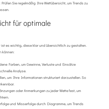
:
Prüfen Sie regelmäßig Ihre Wettübersicht, um Trends zu
assen.
cht für optimale
ist es wichtig, diese klar und übersichtlich zu gestalten.
en können:
dene Farben, um Gewinne, Verluste und Einsätze
schnelle Analyse.
en, um Ihre Informationen strukturiert darzustellen. So
erkennbar.
änzungen oder Anmerkungen zu jeder Wette fest, um
htern.
 Erfolge und Misserfolge durch Diagramme, um Trends