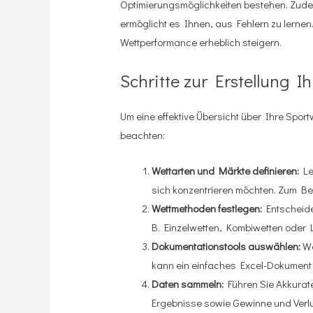
Optimierungsmöglichkeiten bestehen. Zudem
ermöglicht es Ihnen, aus Fehlern zu lerne
Wettperformance erheblich steigern.
Schritte zur Erstellung I
Um eine effektive Übersicht über Ihre Sportw
beachten:
Wettarten und Märkte definieren:
Leg
sich konzentrieren möchten. Zum Beis
Wettmethoden festlegen:
Entscheide
B. Einzelwetten, Kombiwetten oder 
Dokumentationstools auswählen:
Wä
kann ein einfaches Excel-Dokument o
Daten sammeln:
Führen Sie Akkurate
Ergebnisse sowie Gewinne und Verlu