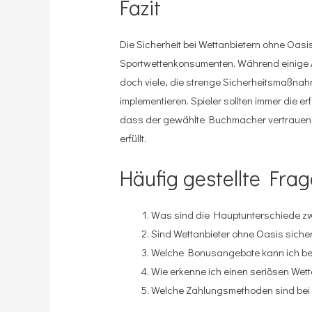
Fazit
Die Sicherheit bei Wettanbietern ohne Oasi
Sportwettenkonsumenten. Während einige An
doch viele, die strenge Sicherheitsmaßnah
implementieren. Spieler sollten immer die e
dass der gewählte Buchmacher vertrauens
erfüllt.
Häufig gestellte Frag
Was sind die Hauptunterschiede zw
Sind Wettanbieter ohne Oasis siche
Welche Bonusangebote kann ich bei
Wie erkenne ich einen seriösen Wett
Welche Zahlungsmethoden sind bei