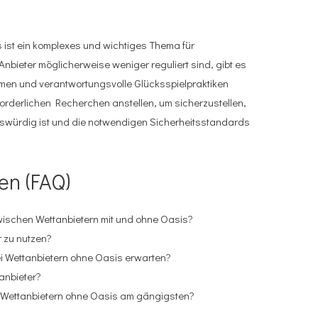
s ist ein komplexes und wichtiges Thema für
bieter möglicherweise weniger reguliert sind, gibt es
men und verantwortungsvolle Glücksspielpraktiken
rforderlichen Recherchen anstellen, um sicherzustellen,
würdig ist und die notwendigen Sicherheitsstandards
en (FAQ)
ischen Wettanbietern mit und ohne Oasis?
r zu nutzen?
 Wettanbietern ohne Oasis erwarten?
anbieter?
 Wettanbietern ohne Oasis am gängigsten?