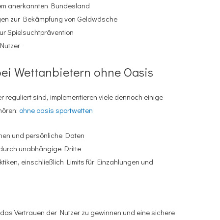
inem anerkannten Bundesland
ngen zur Bekämpfung von Geldwäsche
r Spielsuchtprävention
 Nutzer
ei Wettanbietern ohne Oasis
 reguliert sind, implementieren viele dennoch einige
hören:
ohne oasis sportwetten
onen und persönliche Daten
durch unabhängige Dritte
tiken, einschließlich Limits für Einzahlungen und
as Vertrauen der Nutzer zu gewinnen und eine sichere