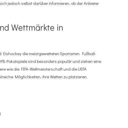
ich jedoch selbst darüber informieren, ob der Anbieter
und Wettmärkte in
 Eishockey die meistgewetteten Sportarten. Fußball-
FB-Pokalspiele sind besonders populär und ziehen eine
iere wie die FIFA-Weltmeisterschaft und die UEFA
eiche Möglichkeiten, ihre Wetten zu platzieren.
)