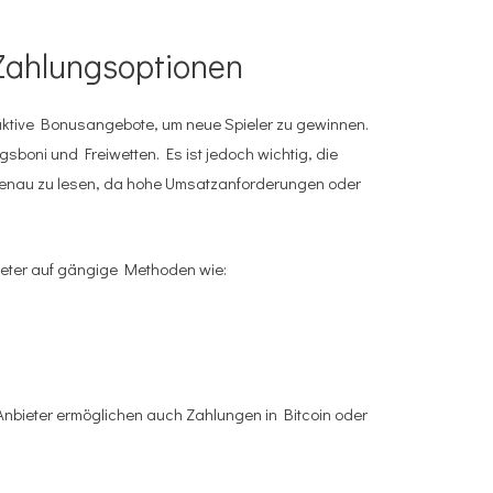
Zahlungsoptionen
raktive Bonusangebote, um neue Spieler zu gewinnen.
boni und Freiwetten. Es ist jedoch wichtig, die
enau zu lesen, da hohe Umsatzanforderungen oder
ieter auf gängige Methoden wie:
nbieter ermöglichen auch Zahlungen in Bitcoin oder