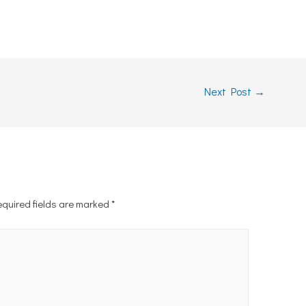
Next Post
→
equired fields are marked
*