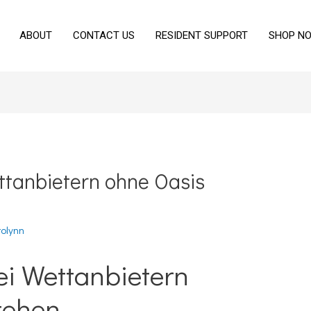
ABOUT
CONTACT US
RESIDENT SUPPORT
SHOP N
ettanbietern ohne Oasis
olynn
ei Wettanbietern
tehen