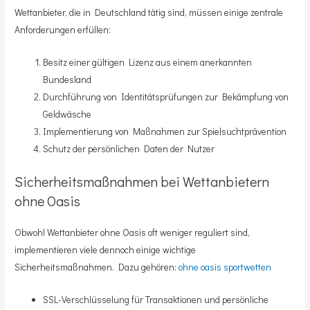
Wettanbieter, die in Deutschland tätig sind, müssen einige zentrale
Anforderungen erfüllen:
Besitz einer gültigen Lizenz aus einem anerkannten
Bundesland
Durchführung von Identitätsprüfungen zur Bekämpfung von
Geldwäsche
Implementierung von Maßnahmen zur Spielsuchtprävention
Schutz der persönlichen Daten der Nutzer
Sicherheitsmaßnahmen bei Wettanbietern
ohne Oasis
Obwohl Wettanbieter ohne Oasis oft weniger reguliert sind,
implementieren viele dennoch einige wichtige
Sicherheitsmaßnahmen. Dazu gehören:
ohne oasis sportwetten
SSL-Verschlüsselung für Transaktionen und persönliche