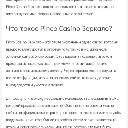
Pinco Casino Зеркало, как его использовать, а также ответим на
часто задаваемые вопросы, связанные с этой темой.
Что такое Pinco Casino Зеркало?
Pinco Casino Зеркало – это альтернативный адрес сайта, который
предоставляет доступ к игровым услугам казино, даже если
основной сайт заблокирован. Этот вариант позволяет игрокам
продолжать наслаждаться любимыми играми, даже не имея
доступа к оригинальному домену. Через зеркало можно получить
все те же функции, что и на основном сайте, включая депозит,
вывод средств и участие в акциях.
Для доступа к зеркалу необходимо использовать специальный URL,
который предоставляется казино. Обычно такие ссылки можно
найти на официальных страницах в социальных сетях или у службы
поддержки клиентов. Одной из особенностей зеркал является то,
что они могут периодически меняться, поэтому следует быть