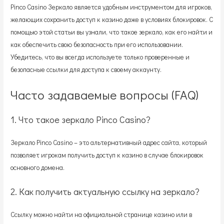
Pinco Casino Зеркало является удобным инструментом для игроков,
желающих сохранить доступ к казино даже в условиях блокировок. С
помощью этой статьи вы узнали, что такое зеркало, как его найти и
как обеспечить свою безопасность при его использовании.
Убедитесь, что вы всегда используете только проверенные и
безопасные ссылки для доступа к своему аккаунту.
Часто задаваемые вопросы (FAQ)
1. Что такое зеркало Pinco Casino?
Зеркало Pinco Casino – это альтернативный адрес сайта, который
позволяет игрокам получить доступ к казино в случае блокировок
основного домена.
2. Как получить актуальную ссылку на зеркало?
Ссылку можно найти на официальной странице казино или в