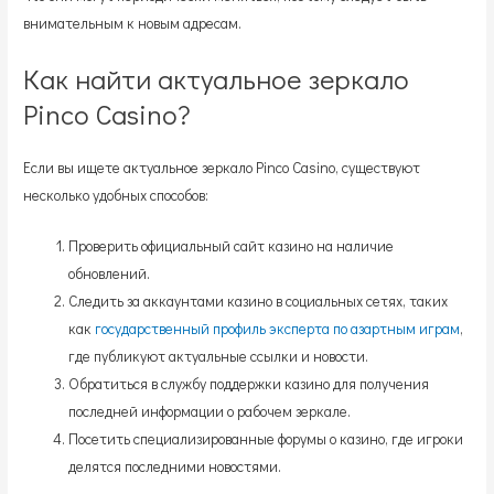
внимательным к новым адресам.
Как найти актуальное зеркало
Pinco Casino?
Если вы ищете актуальное зеркало Pinco Casino, существуют
несколько удобных способов:
Проверить официальный сайт казино на наличие
обновлений.
Следить за аккаунтами казино в социальных сетях, таких
как
государственный профиль эксперта по азартным играм
,
где публикуют актуальные ссылки и новости.
Обратиться в службу поддержки казино для получения
последней информации о рабочем зеркале.
Посетить специализированные форумы о казино, где игроки
делятся последними новостями.