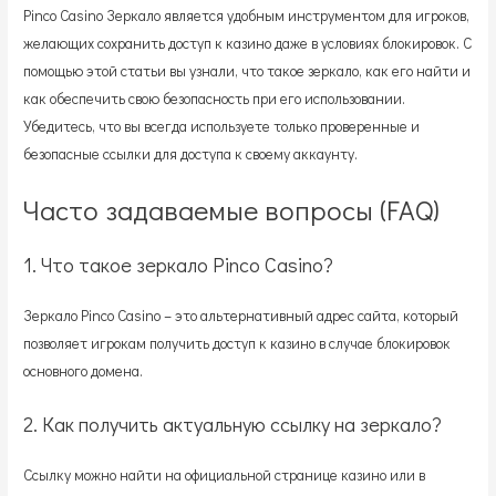
Pinco Casino Зеркало является удобным инструментом для игроков,
желающих сохранить доступ к казино даже в условиях блокировок. С
помощью этой статьи вы узнали, что такое зеркало, как его найти и
как обеспечить свою безопасность при его использовании.
Убедитесь, что вы всегда используете только проверенные и
безопасные ссылки для доступа к своему аккаунту.
Часто задаваемые вопросы (FAQ)
1. Что такое зеркало Pinco Casino?
Зеркало Pinco Casino – это альтернативный адрес сайта, который
позволяет игрокам получить доступ к казино в случае блокировок
основного домена.
2. Как получить актуальную ссылку на зеркало?
Ссылку можно найти на официальной странице казино или в