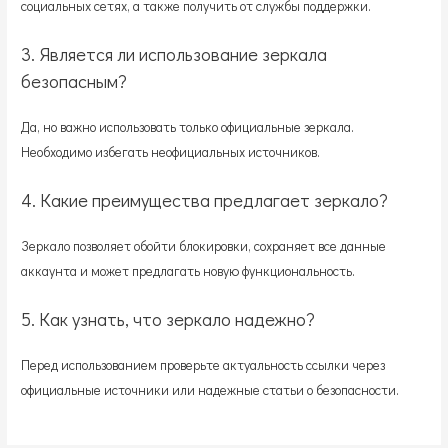
социальных сетях, а также получить от службы поддержки.
3. Является ли использование зеркала
безопасным?
Да, но важно использовать только официальные зеркала.
Необходимо избегать неофициальных источников.
4. Какие преимущества предлагает зеркало?
Зеркало позволяет обойти блокировки, сохраняет все данные
аккаунта и может предлагать новую функциональность.
5. Как узнать, что зеркало надежно?
Перед использованием проверьте актуальность ссылки через
официальные источники или надежные статьи о безопасности.