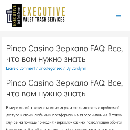
Main
Menu
Pinco Casino Зеркало FAQ: Все,
что вам нужно знать
Leave a Comment
/
Uncategorized
/ By
Carolynn
Pinco Casino Зеркало FAQ: Все,
что вам нужно знать
В мире онлайн-казино многие игроки сталкиваются с проблемой
доступа к своим любимым платформам из-за ограничений. В таком
случае на помощь приходит «зеркало» казино, позволяющее обойти
блокировки. В этой статье мы подробно рассмотрим, что такое