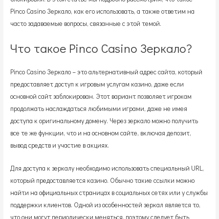
Pinco Casino Зеркало, как его использовать, а также ответим на
часто задаваемые вопросы, связанные с этой темой.
Что такое Pinco Casino Зеркало?
Pinco Casino Зеркало – это альтернативный адрес сайта, который
предоставляет доступ к игровым услугам казино, даже если
основной сайт заблокирован. Этот вариант позволяет игрокам
продолжать наслаждаться любимыми играми, даже не имея
доступа к оригинальному домену. Через зеркало можно получить
все те же функции, что и на основном сайте, включая депозит,
вывод средств и участие в акциях.
Для доступа к зеркалу необходимо использовать специальный URL,
который предоставляется казино. Обычно такие ссылки можно
найти на официальных страницах в социальных сетях или у службы
поддержки клиентов. Одной из особенностей зеркал является то,
что они могут периодически меняться, поэтому следует быть