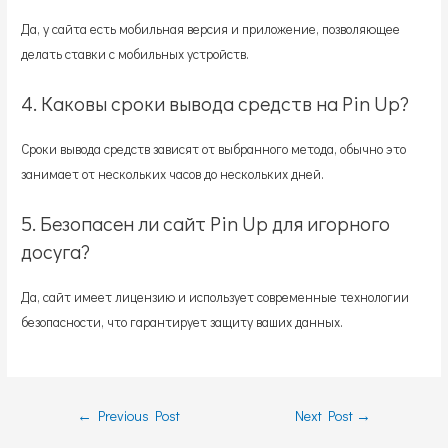
Да, у сайта есть мобильная версия и приложение, позволяющее
делать ставки с мобильных устройств.
4. Каковы сроки вывода средств на Pin Up?
Сроки вывода средств зависят от выбранного метода, обычно это
занимает от нескольких часов до нескольких дней.
5. Безопасен ли сайт Pin Up для игорного
досуга?
Да, сайт имеет лицензию и использует современные технологии
безопасности, что гарантирует защиту ваших данных.
Post
←
Previous Post
Next Post
→
navigation