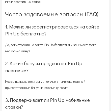
игр и спортивных ставок.
Часто задаваемые вопросы (FAQ)
1. Можно ли зарегистрироваться на сайте
Pin Up бесплатно?
Да, регистрация на сайте Pin Up бесплатна и занимает всего
несколько минут.
2. Какие бонусы предлагает Pin Up
новичкам?
Новые пользователи могут получить привлекательный
приветственный бонус на первый депозит.
3. Поддерживает ли Pin Up мобильные
ставки?