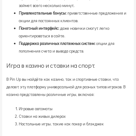
займет всего несколько минут.
Привлекательные бонусы:
приветственные предложения и
акции для постоянных клиентов.
Понятный интерфейс:
даже новички смогут легко
ориентироваться в сайте.
Поддержка различных платежных систем:
опции для
пополнения счета и вывода средств.
Игра в казино и ставки на спорт
В Pin Up вы найдёте как казино, так и спортивные ставки, что
делает эту платформу универсальной для разных типов игроков. В
казино представлены различные игры, включая:
Игровые автоматы
Ставки на живых дилерах
Настольные игры, такие как покер и блэкджек