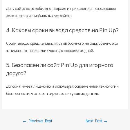
Да, у сайта есть мобильная версия и приложение, позволяющее
делать ставки с мобильных устройств.
4. Каковы сроки вывода средств на Pin Up?
Сроки вывода средств зависят от выбранного метода, обычно это
занимает от нескольких часов до нескольких дней.
5. Безопасен ли сайт Pin Up для игорного
досуга?
Да, сайт имеет лицензию и использует современные технологии
безопасности, что гарантирует защиту ваших данных.
Post
←
Previous Post
Next Post
→
navigation