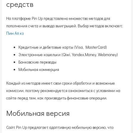
средств
На платформе Pin Up представлено множество методов для
пополнения счета и вывода выигрышей. Выбор методов включает:
Пин Ап кз
Кредитные и дебетовые карты (Visa, MasterCard)
Электронные кошельки (Qiwi, Yandex.Money, Webmoney)
Банковские переводы
Мобильная коммерция
Каждый из методов имеет свои сроки обработки и возможные
комиссии, поэтому рекомендуется ознакомиться с условиями на
сайте перед тем, как производить финансовые операции.
Мобильная версия
Сайт Pin Up предлагает адаптивную мобильную версию, что