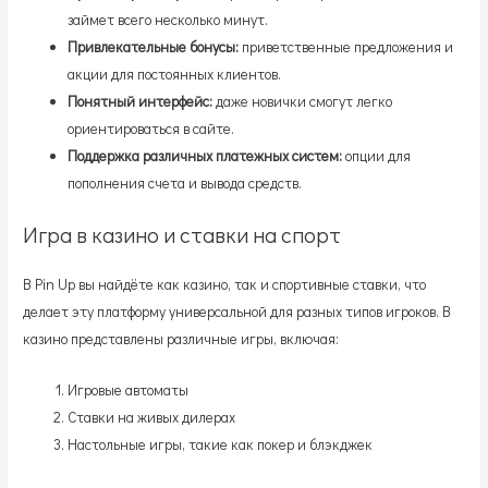
займет всего несколько минут.
Привлекательные бонусы:
приветственные предложения и
акции для постоянных клиентов.
Понятный интерфейс:
даже новички смогут легко
ориентироваться в сайте.
Поддержка различных платежных систем:
опции для
пополнения счета и вывода средств.
Игра в казино и ставки на спорт
В Pin Up вы найдёте как казино, так и спортивные ставки, что
делает эту платформу универсальной для разных типов игроков. В
казино представлены различные игры, включая:
Игровые автоматы
Ставки на живых дилерах
Настольные игры, такие как покер и блэкджек