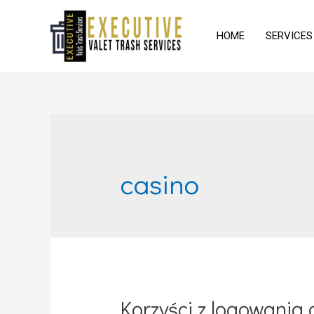
HOME
SERVICES
casino
Korzyści z logowani