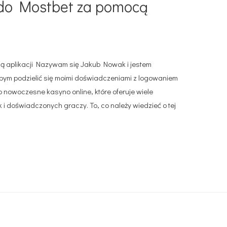
a do Mostbet za pomocą
ą aplikacji Nazywam się Jakub Nowak i jestem
łbym podzielić się moimi doświadczeniami z logowaniem
 nowoczesne kasyno online, które oferuje wiele
 i doświadczonych graczy. To, co należy wiedzieć o tej