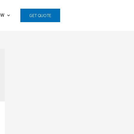
GET QUOTE
OW