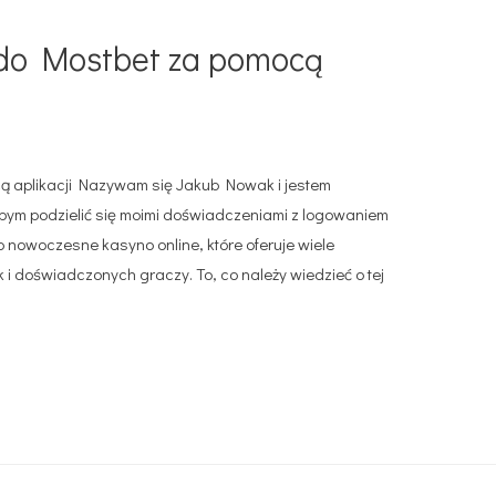
a do Mostbet za pomocą
ą aplikacji Nazywam się Jakub Nowak i jestem
łbym podzielić się moimi doświadczeniami z logowaniem
 nowoczesne kasyno online, które oferuje wiele
 i doświadczonych graczy. To, co należy wiedzieć o tej