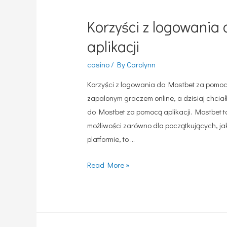
pomocą
Korzyści z logowani
aplikacji
aplikacji
casino
/ By
Carolynn
Korzyści z logowania do Mostbet za pomoc
zapalonym graczem online, a dzisiaj chcia
do Mostbet za pomocą aplikacji. Mostbet to
możliwości zarówno dla początkujących, jak
platformie, to …
Korzyści
Read More »
z
logowania
do
Mostbet