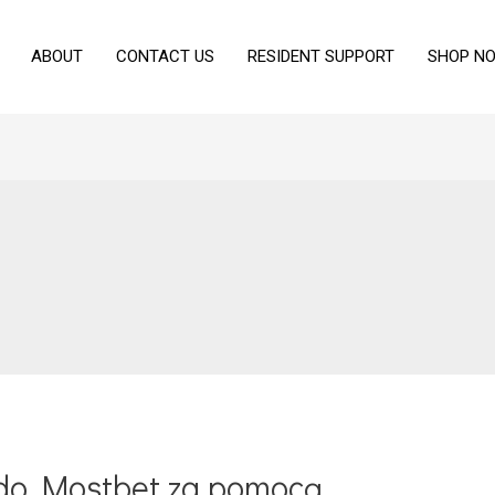
ABOUT
CONTACT US
RESIDENT SUPPORT
SHOP N
a do Mostbet za pomocą