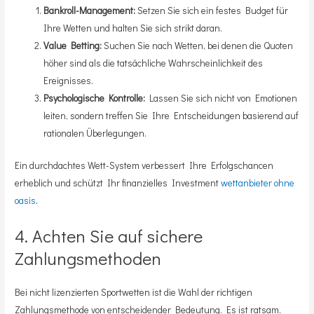
Bankroll-Management:
Setzen Sie sich ein festes Budget für
Ihre Wetten und halten Sie sich strikt daran.
Value Betting:
Suchen Sie nach Wetten, bei denen die Quoten
höher sind als die tatsächliche Wahrscheinlichkeit des
Ereignisses.
Psychologische Kontrolle:
Lassen Sie sich nicht von Emotionen
leiten, sondern treffen Sie Ihre Entscheidungen basierend auf
rationalen Überlegungen.
Ein durchdachtes Wett-System verbessert Ihre Erfolgschancen
erheblich und schützt Ihr finanzielles Investment
wettanbieter ohne
oasis
.
4. Achten Sie auf sichere
Zahlungsmethoden
Bei nicht lizenzierten Sportwetten ist die Wahl der richtigen
Zahlungsmethode von entscheidender Bedeutung. Es ist ratsam,