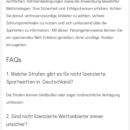
rechtlichen Rahmenbedingungen sowie die Anwendung bewährter
Wettstrategien Ihre Sicherheit und Erfolgschancen erhöhen. Achten
Sie darauf, vertrauenswürdige Anbieter zu wählen, sichere
Zahlungsmethoden zu nutzen und sich umfassend über die
Sportarten zu informieren. Mit dieser Herangehensweise können Sie
ein spannendes Wett-Erlebnis genießen, ohne unnötige Risiken
einzugehen.
FAQs
1. Welche Strafen gibt es für nicht lizenzierte
Sportwetten in Deutschland?
Die Strafen können Geldbußen oder sogar strafrechtliche Verfolgung
umfassen.
2. Sind nicht lizenzierte Wettanbieter immer
unsicher?