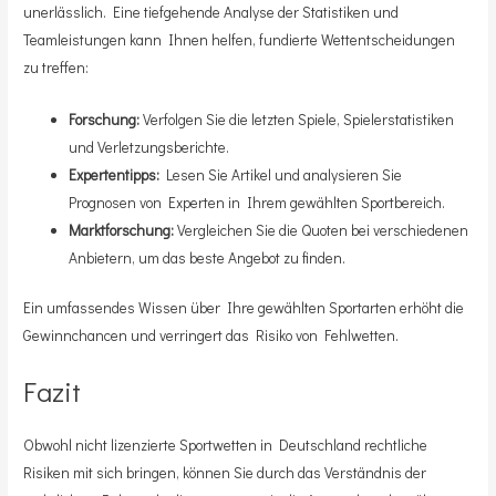
unerlässlich. Eine tiefgehende Analyse der Statistiken und
Teamleistungen kann Ihnen helfen, fundierte Wettentscheidungen
zu treffen:
Forschung:
Verfolgen Sie die letzten Spiele, Spielerstatistiken
und Verletzungsberichte.
Expertentipps:
Lesen Sie Artikel und analysieren Sie
Prognosen von Experten in Ihrem gewählten Sportbereich.
Marktforschung:
Vergleichen Sie die Quoten bei verschiedenen
Anbietern, um das beste Angebot zu finden.
Ein umfassendes Wissen über Ihre gewählten Sportarten erhöht die
Gewinnchancen und verringert das Risiko von Fehlwetten.
Fazit
Obwohl nicht lizenzierte Sportwetten in Deutschland rechtliche
Risiken mit sich bringen, können Sie durch das Verständnis der