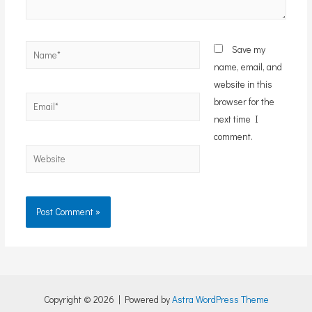
Name*
Save my
name, email, and
website in this
Email*
browser for the
next time I
comment.
Website
Copyright © 2026 | Powered by
Astra WordPress Theme