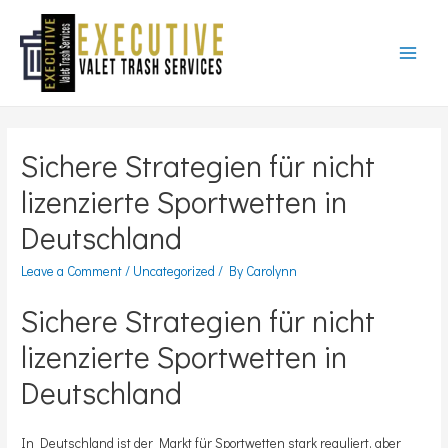
Main
Menu
Sichere Strategien für nicht
lizenzierte Sportwetten in
Deutschland
Leave a Comment
/
Uncategorized
/ By
Carolynn
Sichere Strategien für nicht
lizenzierte Sportwetten in
Deutschland
In Deutschland ist der Markt für Sportwetten stark reguliert, aber