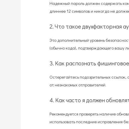
Надежный пароль должен содержать комб
длиннее 12 символов и никогда не долж
2. Что такое двухфакторная 
Это дополнительный уровень безопаснос
(обычно кода), подтверждающего вашу ли
3. Как распознать фишингово
Остерегайтесь подозрительных ссылок, 
от незнакомых отправителей.
4. Как часто я должен обновл
Рекомендуется проверять наличие обновл
использовать последние исправления бе