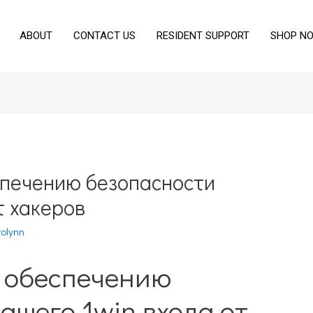
ABOUT
CONTACT US
RESIDENT SUPPORT
SHOP N
спечению безопасности
т хакеров
olynn
о обеспечению
ашего 1win входа от