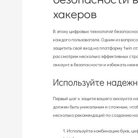
хакеров
В эпоху цифровых технологий безопасно
каждого пользователя. Одним из вопросов
защитить свой вход на платформу 1win от
рассмотрим несколько эффективных страт
аккаунт в безопасности и избежать неж
Используйте надеж
Первый шаг к защите вашего аккаунта на
должен быть уникальным и сложным, чтоб
несколько рекомендаций по созданию на
Используйте комбинацию букв, ци