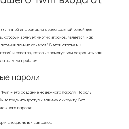
сть личной информации стала важной темой для
, который волнует многих игроков, является: как
 потенциальных хакеров? В этой статье мы
егий и советов, которые помогут вам сохранить ваш
елательных проблем.
ные пароли
 1win – это создание надежного пароля. Пароль
ы затруднить доступ к вашему аккаунту. Вот
дежного пароля:
фр и специальных символов.