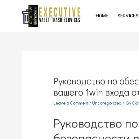
HOME
SERVICES
Руководство по обе
вашего 1win входа о
Leave a Comment
/
Uncategorized
/ By
Car
Руководство п
безопасности в