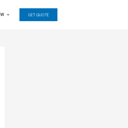
GET QUOTE
OW