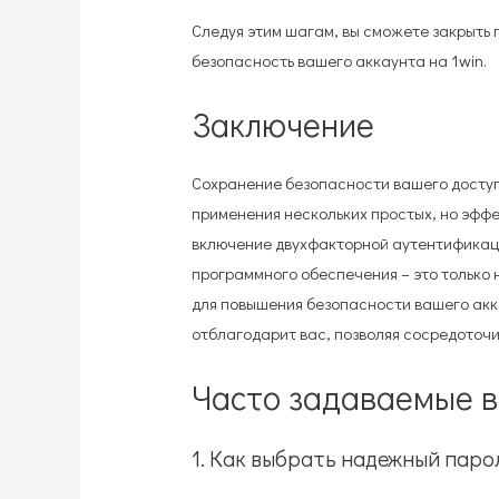
Следуя этим шагам, вы сможете закрыть 
безопасность вашего аккаунта на 1win.
Заключение
Сохранение безопасности вашего доступа
применения нескольких простых, но эфф
включение двухфакторной аутентификац
программного обеспечения – это только 
для повышения безопасности вашего акка
отблагодарит вас, позволяя сосредоточи
Часто задаваемые 
1. Как выбрать надежный парол