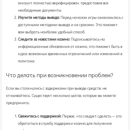
аккаунт полностью верифицирован, предоставив все
необходимые документы.
Изучите методы вывода:
Перед началом игры ознакомьтесь с
доступными методами вывода и их сроками. Это поможет
вам выбрать наиболее удобный способ.
Следите за новостями казино:
Подписывайтесь на
информационные обновления от казино, это поможет быть в
курсе возможных временных ограничений или изменений в
политике.
Что делать при возникновении проблем?
Если вы столкнулись с задержками при выводе средств, не
отчаивайтесь. Существует несколько шагов, которые вы можете
предпринять:
Свяжитесь с поддержкой:
Первое, что следует сделать — это
обратиться в службу поддержки казино для получения