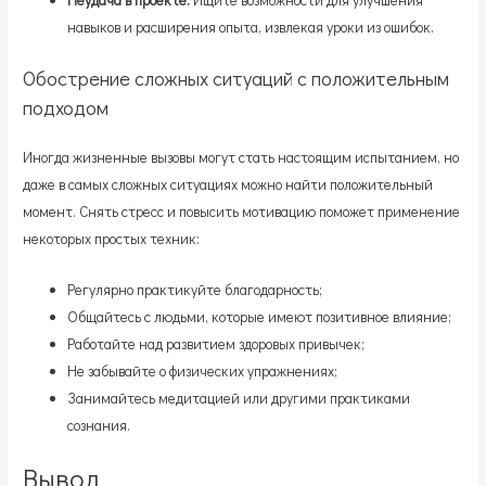
Неудача в проекте:
Ищите возможности для улучшения
навыков и расширения опыта, извлекая уроки из ошибок.
Обострение сложных ситуаций с положительным
подходом
Иногда жизненные вызовы могут стать настоящим испытанием, но
даже в самых сложных ситуациях можно найти положительный
момент. Снять стресс и повысить мотивацию поможет применение
некоторых простых техник:
Регулярно практикуйте благодарность;
Общайтесь с людьми, которые имеют позитивное влияние;
Работайте над развитием здоровых привычек;
Не забывайте о физических упражнениях;
Занимайтесь медитацией или другими практиками
сознания.
Вывод