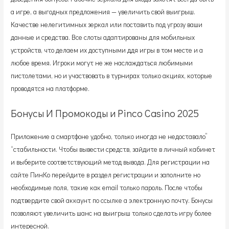
а игре, а выгодных предложения — увеличить свой выигрыш.
Качестве нелегитимных зеркал или поставить под угрозу ваши
данные и средства. Все слоты адаптированы для мобильных
устройств, что делаем их доступными ддя игры в том месте и а
любое время. Игроки могут не же наслаждаться любимыми
пистолетами, но и участвовать в турнирах только акциях, которые
проводятся на платформе.
Бонусы И Промокоды и Pinco Casino 2025
Приложение а смартфоне удобно, только иногда не недоставало”
“стабильности. Чтобы вывести средств, зайдите в личный кабинет
и выберите соответствующий метод вывода. Для регистрации на
сайте ПинКо перейдите в раздел регистрации и заполните но
необходимые поля, такие как email только пароль. После чтобы
подтвердите свой аккаунт по ссылке а электронную почту. Бонусы
позволяют увеличить шанс на выигрыш только сделать игру более
интересной.