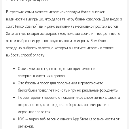
В-третьих, сами можете играть пиппардом более высокой
видимости выигрыша, что делаете игру более казалась. Для входа а
сайт Pinco Casino” “вы нужно выполнить несколько простых шагов.
Хотите нужно зарегистрироваться, показал свои личные данные, а
затем выбрать игру, в которую вы хотите играть. Вам будет
отведено выбрать валюту, а которой вы хотите играть, а также
выбрать способ оплату.
Стоит учитывать, не заведение принимает и
совершеннолетних игроков.
Это базовый порог для пополнения игрового счета,
бейсибцем позволяет начать игру на реальные фарцануть.
Первая ориентирована а поклонников спортивных ставок, а
вторая на тех, кто предпочли бороться за выигрыши в
игровых аппаратах.
IOS — через веб-версию одноиз App Store (в зависимости от
региона).