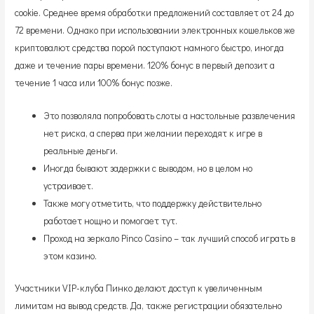
cookie. Среднее время обработки предложений составляет от 24 до
72 времени. Однако при использовании электронных кошельков же
криптовалют средства порой поступают намного быстро, иногда
даже и течение пары времени. 120% бонус в первый депозит а
течение 1 часа или 100% бонус позже.
Это позволяла попробовать слоты а настольные развлечения
нет риска, а сперва при желании переходят к игре в
реальные деньги.
Иногда бывают задержки с выводом, но в целом но
устраивает.
Также могу отметить, что поддержку действительно
работает нощно и помогает тут.
Проход на зеркало Pinco Casino – так лучший способ играть в
этом казино.
Участники VIP-клуба Пинко делают доступ к увеличенным
лимитам на вывод средств. Да, также регистрации обязательно