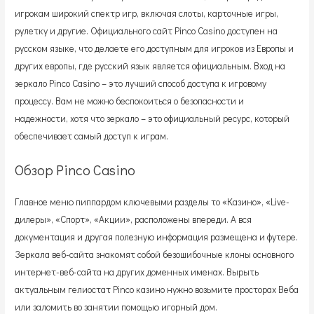
игрокам широкий спектр игр, включая слоты, карточные игры,
рулетку и другие. Официального сайт Pinco Casino доступен на
русском языке, что делаете его доступным для игроков из Европы и
других европы, где русский язык является официальным. Вход на
зеркало Pinco Casino – это лучший способ доступа к игровому
процессу. Вам не можно беспокоиться о безопасности и
надежности, хотя что зеркало – это официальный ресурс, который
обеспечивает самый доступ к играм.
Обзор Pinco Casino
Главное меню пиппардом ключевыми разделы то «Казино», «Live-
дилеры», «Спорт», «Акции», расположены впереди. А вся
документация и другая полезную информация размещена и футере.
Зеркала веб-сайта знакомят собой безошибочные клоны основного
интернет-веб-сайта на других доменных именах. Вырыть
актуальным гелиостат Pinco казино нужно возьмите просторах Веба
или заломить во занятии помощью игорный дом.