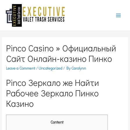
Main
Menu
Pinco Casino » Официальный
Сайт Онлайн-казино Пинко
Leave a Comment
/
Uncategorized
/ By
Carolynn
Pinco Зеркало же Найти
Рабочее Зеркало Пинко
Казино
Content