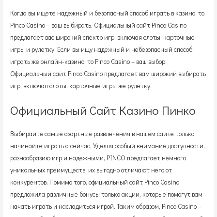
Когда вы ищете надежный и безопасный способ играть в казино, то
Pinco Casino – ваш выбирать. Официальный сайт Pinco Casino
предлагает вас широкий спектр игр, включая слоты, карточные
игры и рулетку. Если вы ищу надежный и небезопасный способ
играть же онлайн-казино, то Pinco Casino – ваш выбор.
Официальный сайт Pinco Casino предлагает вам широкий выбирать
игр, включая слоты, карточные игры же рулетку.
Официальный Сайт Казино Пинко
Выбирайте самые азартные развлечения в нашем сайте только
начинайте играть а сейчас. Уделяя особый внимание доступности,
разнообразию игр и надежными, PINCO предлагает немного
уникальных преимуществ, их выгодно отличают него от
конкурентов. Помимо того, официальный сайт Pinco Casino
предложила различные бонусы только акции, которые помогут вам
начать играть и насладиться игрой. Таким образом, Pinco Casino –