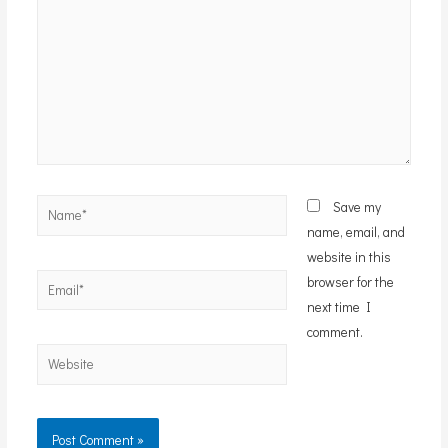
Name*
Save my
name, email, and
website in this
Email*
browser for the
next time I
comment.
Website