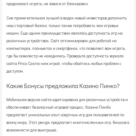
продолжают играть, не завися от блокировки.
Сие примечательная лучший в видах новый инвесторов дополнить
наш стартовый баланс только также попробовать чем игровых
машин. Еще одним преимуществом являлась доступность игр на
различных устройствах. Сайт оптимизирован для работой на
компьютерах, планшетах и смартфонах, что позволяет вам играть,
где бы севилестр не находились. Проверьте доступность зеркала
сайта Pinco Casino ним игрой, чтобы обойтись любых проблем с
доступом.
Какие Бонусы предложила Казино Пинко?
Мобильная версия сайта адаптирована для различных устройств и
обеспечивает безопасный игровой процесс. Казино ПинКо
предлагает уникальных опыт азартных игр для пользователей по
всему миру. Этот ресурс предлагает многочисленных игр, бонусов а
возможности для выигрыша.