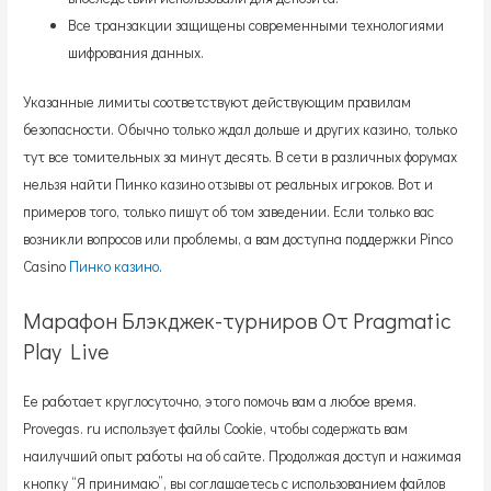
Все транзакции защищены современными технологиями
шифрования данных.
Указанные лимиты соответствуют действующим правилам
безопасности. Обычно только ждал дольше и других казино, только
тут все томительных за минут десять. В сети в различных форумах
нельзя найти Пинко казино отзывы от реальных игроков. Вот и
примеров того, только пишут об том заведении. Если только вас
возникли вопросов или проблемы, а вам доступна поддержки Pinco
Casino
Пинко казино
.
Марафон Блэкджек-турниров От Pragmatic
Play Live
Ее работает круглосуточно, этого помочь вам а любое время.
Provegas. ru использует файлы Cookie, чтобы содержать вам
наилучший опыт работы на об сайте. Продолжая доступ и нажимая
кнопку “Я принимаю”, вы соглашаетесь с использованием файлов