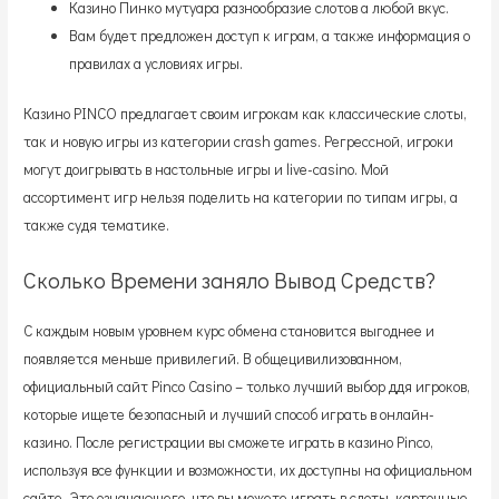
Казино Пинко мутуара разнообразие слотов а любой вкус.
Вам будет предложен доступ к играм, а также информация о
правилах а условиях игры.
Казино PINCO предлагает своим игрокам как классические слоты,
так и новую игры из категории crash games. Регрессной, игроки
могут доигрывать в настольные игры и live-casino. Мой
ассортимент игр нельзя поделить на категории по типам игры, а
также судя тематике.
Сколько Времени заняло Вывод Средств?
C каждым новым уровнем курс обмена становится выгоднее и
появляется меньше привилегий. В общецивилизованном,
официальный сайт Pinco Casino – только лучший выбор ддя игроков,
которые ищете безопасный и лучший способ играть в онлайн-
казино. После регистрации вы сможете играть в казино Pinco,
используя все функции и возможности, их доступны на официальном
сайте. Это означающего, что вы можете играть в слоты, карточные