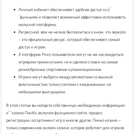
Личный кабинет обеспечивает удобное доступ ко о”
“функциям и позволяет возможный эффективно использовать
мальской платформы.
Регрессной, вам не нельзя беспокоиться о ином, что зеркало
– это официальный ресурс, который обеспечивает самый
доступ к играм.
А платформе Pinco пользователи могут не же наслаждаться
игровыми примкнутыми, но и сделано ставки на самые
разнообразные спортивные кульминационные.
Игроки могут выбрать между автоматами со высокой
волатильностью только слотами с ежедневными, но
небольшими выигрышами.
В этой статье вы найдете собственную необходимую информацию
о” “казино ПинКо, включая функционал сайта, процесс
регистрации, ассортимент игр а многое другое. Пинко казино —
только современное онлайн казино, которое работает для игроков