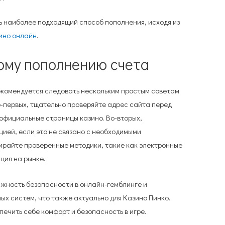
ь наиболее подходящий способ пополнения, исходя из
ино онлайн
.
ому пополнению счета
екомендуется следовать нескольким простым советам
о-первых, тщательно проверяйте адрес сайта перед
официальные страницы казино. Во-вторых,
ией, если это не связано с необходимыми
ирайте проверенные методики, такие как электронные
ция на рынке.
жность безопасности в онлайн-гемблинге и
х систем, что также актуально для Казино Пинко.
ечить себе комфорт и безопасность в игре.