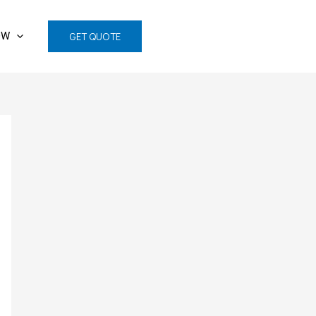
GET QUOTE
OW