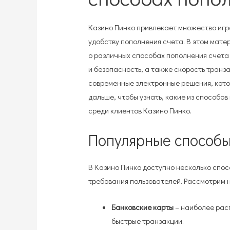
Казино Пинко привлекает множество игр
удобству пополнения счета. В этом мат
о различных способах пополнения счета 
и безопасность, а также скорость транз
современные электронные решения, кото
дальше, чтобы узнать, какие из способо
среди клиентов Казино Пинко.
Популярные способы
В Казино Пинко доступно несколько спо
требования пользователей. Рассмотрим 
Банковские карты
– наиболее рас
быстрые транзакции.