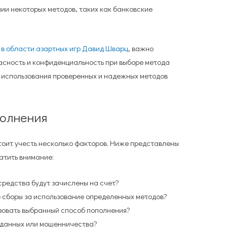
ии некоторых методов, таких как банковские
 в области азартных игр Давид Шварц
, важно
опасность и конфиденциальность при выборе метода
ть использования проверенных и надежных методов
полнения
тоит учесть несколько факторов. Ниже представлены
атить внимание:
средства будут зачислены на счет?
 сборы за использование определенных методов?
зовать выбранный способ пополнения?
и данных или мошенничества?