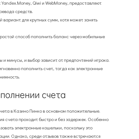
к Yandex.Money, Qiwi и WebMoney, предоставляют
ревода средств.
 вариант для крупных сумм, хотя может занять
простой способ пополнить баланс через мобильные
 и минусы, и выбор зависит от предпочтений игрока.
гновенно пополнить счет, тогда как электронные
нимность.
ополнении счета
чета в Казино Пинко в основном положительные.
ия счета проходит быстро и без задержек. Особенно
зовать электронные кошельки, поскольку это
ции. Однако, среди отзывов также встречаются