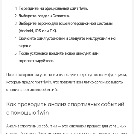
Перейдите на официальный сайт 1win.
Выберите раздел «Скачать».
Выберите версию для вашей операционной системы
(Android, iOS или ПК).
Скачайте файл установки и следуйте инструкциям на
экране.
После установки войдите в свой аккаунт или
зарегистрируйтесь.
После завершения установки вы получите доступ ко всем функциям,
которые предлагает 1win, что позволит вам легко организовывать
анализ спортивных событий.
Как проводить анализ спортивных событий
с помощью 1win
Анализ спортивных событий — это ключевой процесс для успешных
ставок. Используя 1win, вы можете следовать нескольким ключевым