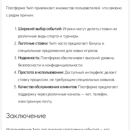
Платформа 1win привлекает множество пользователей, что связано
с рядом причин:
Широкий выбор событий:
Игроки могут делать ставки на
различные виды спорта и турниры.
Льготные ставки:
1win часто предлагает бонусы и
специальные предложения для новых игроков.
Надежность:
Платформа обеспечивает высокий уровень
безопасности и конфиденциальности.
Простота в использовании:
Доступный интерфейс делает
ставку процессом, не требующим специальных навыков.
Качество обслуживания клиентов:
Платформа предлагает
поддержку через различные каналы — чат, телефон,
электронную почту.
Заключение
Использование 1win для анализа спортивных событий — это