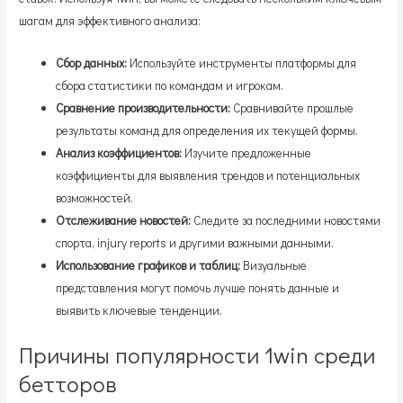
шагам для эффективного анализа:
Сбор данных:
Используйте инструменты платформы для
сбора статистики по командам и игрокам.
Сравнение производительности:
Сравнивайте прошлые
результаты команд для определения их текущей формы.
Анализ коэффициентов:
Изучите предложенные
коэффициенты для выявления трендов и потенциальных
возможностей.
Отслеживание новостей:
Следите за последними новостями
спорта, injury reports и другими важными данными.
Использование графиков и таблиц:
Визуальные
представления могут помочь лучше понять данные и
выявить ключевые тенденции.
Причины популярности 1win среди
бетторов