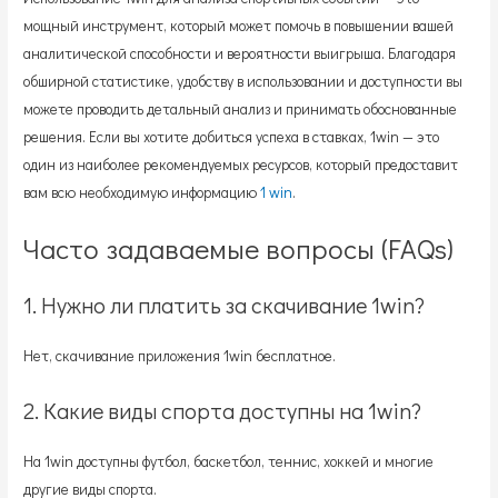
мощный инструмент, который может помочь в повышении вашей
аналитической способности и вероятности выигрыша. Благодаря
обширной статистике, удобству в использовании и доступности вы
можете проводить детальный анализ и принимать обоснованные
решения. Если вы хотите добиться успеха в ставках, 1win — это
один из наиболее рекомендуемых ресурсов, который предоставит
вам всю необходимую информацию
1 win
.
Часто задаваемые вопросы (FAQs)
1. Нужно ли платить за скачивание 1win?
Нет, скачивание приложения 1win бесплатное.
2. Какие виды спорта доступны на 1win?
На 1win доступны футбол, баскетбол, теннис, хоккей и многие
другие виды спорта.