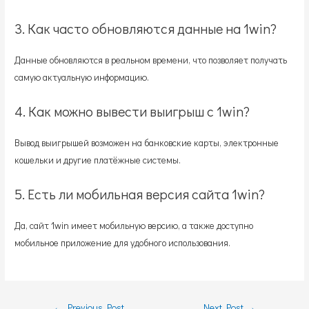
3. Как часто обновляются данные на 1win?
Данные обновляются в реальном времени, что позволяет получать
самую актуальную информацию.
4. Как можно вывести выигрыш с 1win?
Вывод выигрышей возможен на банковские карты, электронные
кошельки и другие платёжные системы.
5. Есть ли мобильная версия сайта 1win?
Да, сайт 1win имеет мобильную версию, а также доступно
мобильное приложение для удобного использования.
Post
←
Previous Post
Next Post
→