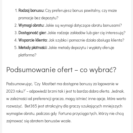
Rodzaj bonusu:
Czy preferujesz bonus powitalny, czy może
promocje bez depozytu?
Wymogi obrotu:
Jakie są wymogi dotyczące obrotu bonusami?
Dostępność gier:
Jakie rodzaje zakładów lub gier cię interesują?
Wsparcie klienta:
Jak szybko i pomocnie działa obsługa klienta?
Metody płatności:
Jakie metody depozytu i wypłaty oferuje
platforma?
Podsumowanie ofert – co wybrać?
Podsumowując, ‘Czy Mostbet ma dostępne bonusy za logowanie w
2023 roku?’ – odpowiedź brzmi tak i jest to bardzo dobra oferta. Jednak,
w zależności od preferencji gracza, mogą istnieć inne opcje, które warto
rozważyć. Bet365 jest atrakcyjny dla graczy szukających mniejszych
wymogów obrotu, podczas gdy Fortuna przyciąga tych, którzy nie chcą
zajmować się obrotem bonusów wcale.