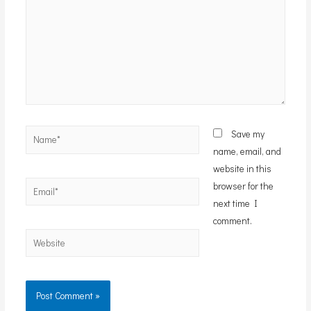
Name*
Save my
name, email, and
website in this
Email*
browser for the
next time I
comment.
Website