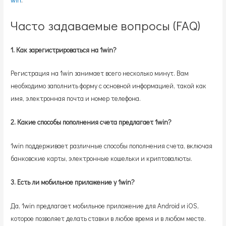
Часто задаваемые вопросы (FAQ)
1. Как зарегистрироваться на 1win?
Регистрация на 1win занимает всего несколько минут. Вам
необходимо заполнить форму с основной информацией, такой как
имя, электронная почта и номер телефона.
2. Какие способы пополнения счета предлагает 1win?
1win поддерживает различные способы пополнения счета, включая
банковские карты, электронные кошельки и криптовалюты.
3. Есть ли мобильное приложение у 1win?
Да, 1win предлагает мобильное приложение для Android и iOS,
которое позволяет делать ставки в любое время и в любом месте.