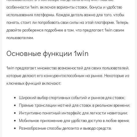
особенности 1win, включая варианты ставок, бонусы и удобство
использования платформы. Каждая деталь важна для того, чтобы
понять, стоит ли попробовать свои силы на этой платформе. Теперь
давайте разберемся подробнее в том, что предлагает 1win своим
пользователям.
Основные функции 1win
1win предлагает множество возможностей для своих пользователей,
которые делают его конкурентоспособным на рынке. Некоторые из
ключевых функций включают:
Широкий выбор спортивных событий и рынков для ставок;
Прямые трансляции матчей для ставок в реальном времени;
Интуитивно понятный интерфейс для легкости навигации;
Мобильное приложение для удобства доступа в любое время;
Разнообразные способы депозита и вывода средств.