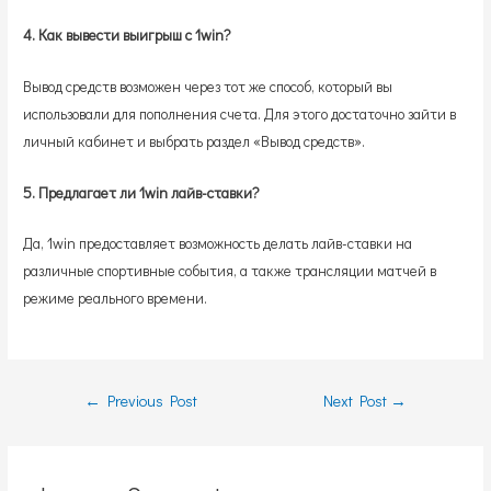
4. Как вывести выигрыш с 1win?
Вывод средств возможен через тот же способ, который вы
использовали для пополнения счета. Для этого достаточно зайти в
личный кабинет и выбрать раздел «Вывод средств».
5. Предлагает ли 1win лайв-ставки?
Да, 1win предоставляет возможность делать лайв-ставки на
различные спортивные события, а также трансляции матчей в
режиме реального времени.
Post
←
Previous Post
Next Post
→
navigation