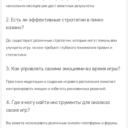
нескольких месяцев уже даст заметные результаты.
2. Есть ли эффективные стратегии в пинко
казино?
Да, существуют различные стратегии, которые могут помочь вам
улучшить игру, но они требуют глубокого понимания правил и
статистики.
3. Как управлять своими эмоциями во время игры?
Практика медитации и создание игрового расписания помогает
контролировать эмоции и избегать рискованных решений.
4. Где я могу найти инструменты для анализа
своих игр?
Вы можете использовать различные онлайн-платформы и форумы,