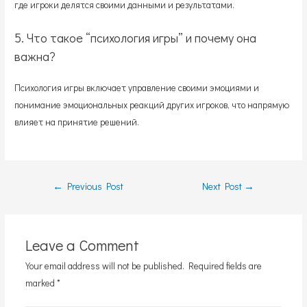
где игроки делятся своими данными и результатами.
5. Что такое “психология игры” и почему она
важна?
Психология игры включает управление своими эмоциями и
понимание эмоциональных реакций других игроков, что напрямую
влияет на принятие решений.
Post
←
Previous Post
Next Post
→
navigation
Leave a Comment
Your email address will not be published.
Required fields are
marked
*