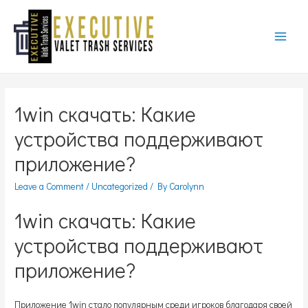
Main
Menu
1win скачать: Какие
устройства поддерживают
приложение?
Leave a Comment
/
Uncategorized
/ By
Carolynn
1win скачать: Какие
устройства поддерживают
приложение?
Приложение 1win стало популярным среди игроков благодаря своей