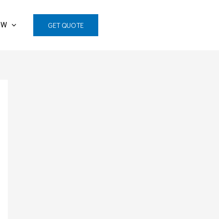
GET QUOTE
OW