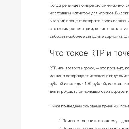
Когда речь идет о мире онлайн-казино, сл
настоящим магнитом для игроков. Высоки
высокий процент возврата своих вложени
статье мы рассмотрим, какие слоты с вы
выбрать наиболее выгодные варианты для
Что такое RTP и поч
RTP, или возврат игроку, — это процент, 
машина возвращает игрокам в виде выигр
рублей из каждых 100 рублей, вложенных
для игроков, планирующих свои стратеги
Ниже приведены основные причины, поче
Помогает оценить ожидаемую дохо
Позволяет сравнивать разные игр