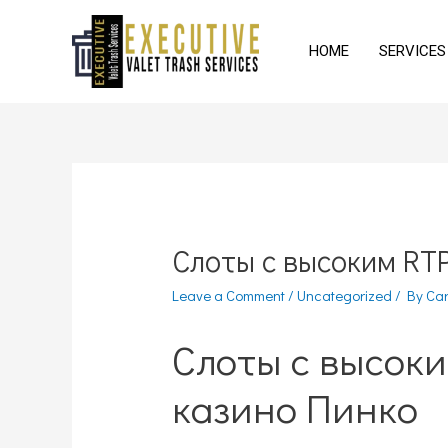
HOME
SERVICES
Слоты с высоким RTP
Leave a Comment
/
Uncategorized
/ By
Car
Слоты с высоки
казино Пинко