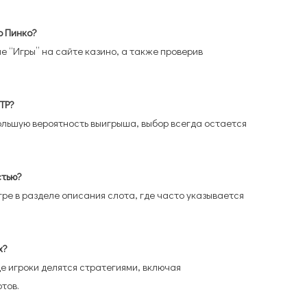
о Пинко?
е “Игры” на сайте казино, а также проверив
RTP?
ольшую вероятность выигрыша, выбор всегда остается
стью?
ре в разделе описания слота, где часто указывается
х?
де игроки делятся стратегиями, включая
тов.