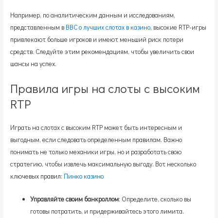
Например, по аналитическим данным и исследованиям,
представленным в
BBC о лучших слотах в казино
, высокие RTP-игры
привлекают больше игроков и имеют меньший риск потери
средств. Следуйте этим рекомендациям, чтобы увеличить свои
шансы на успех.
Правила игры на слоты с высоким
RTP
Играть на слотах с высоким RTP может быть интересным и
выгодным, если следовать определенным правилам. Важно
понимать не только механики игры, но и разработать свою
стратегию, чтобы извлечь максимальную выгоду. Вот несколько
ключевых правил:
Пинко казино
Управляйте своим банкроллом
: Определите, сколько вы
готовы потратить, и придерживайтесь этого лимита.