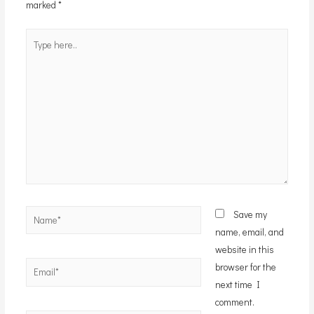
marked
*
Type
here..
Name*
Save my
name, email, and
website in this
Email*
browser for the
next time I
comment.