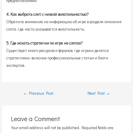
предпочтениями.
4. Как выбрать слот с низкой волатильностью?
Обратите внимание на информацию об игре в разделе описания
слота, где часто указывается волатильность.
5. Где искать стратегии по игре на слотах?
Существует много ресурсов и форумов, где игроки делятся
стратегиями, включая профессиональные статьи и блоги
экспертов.
Post
←
Previous Post
Next Post
→
navigation
Leave a Comment
Your email address will not be published.
Required fields are