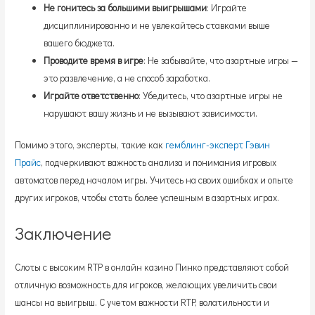
Не гонитесь за большими выигрышами
: Играйте
дисциплинированно и не увлекайтесь ставками выше
вашего бюджета.
Проводите время в игре
: Не забывайте, что азартные игры —
это развлечение, а не способ заработка.
Играйте ответственно
: Убедитесь, что азартные игры не
нарушают вашу жизнь и не вызывают зависимости.
Помимо этого, эксперты, такие как
гемблинг-эксперт Гэвин
Прайс
, подчеркивают важность анализа и понимания игровых
автоматов перед началом игры. Учитесь на своих ошибках и опыте
других игроков, чтобы стать более успешным в азартных играх.
Заключение
Слоты с высоким RTP в онлайн казино Пинко представляют собой
отличную возможность для игроков, желающих увеличить свои
шансы на выигрыш. С учетом важности RTP, волатильности и