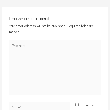
navigation
Leave a Comment
Your email address will not be published.
Required fields are
marked
*
Type
here..
Name*
Save my