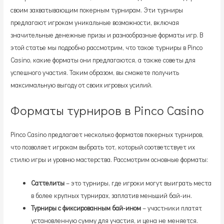
своим захватывающим покерным турнирам. Эти турниры
предлагают игрокам уникальные возможности, включая
значительные денежные призы и разнообразные форматы игр. В
этой статье мы подробно рассмотрим, что такое турниры в Pinco
Casino, какие форматы они предлагаются, а также советы для
успешного участия. Таким образом, вы сможете получить
максимальную выгоду от своих игровых усилий.
Форматы турниров в Pinco Casino
Pinco Casino предлагает несколько форматов покерных турниров,
что позволяет игрокам выбрать тот, который соответствует их
стилю игры и уровню мастерства. Рассмотрим основные форматы:
Саттелиты
– это турниры, где игроки могут выиграть места
в более крупных турнирах, заплатив меньший бай-ин.
Турниры с фиксированным бай-ином
– участники платят
установленную сумму для участия, и цена не меняется.