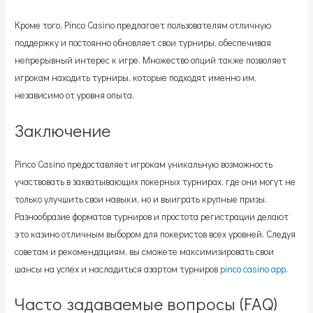
Кроме того, Pinco Casino предлагает пользователям отличную
поддержку и постоянно обновляет свои турниры, обеспечивая
непрерывный интерес к игре. Множество опций также позволяет
игрокам находить турниры, которые подходят именно им,
независимо от уровня опыта.
Заключение
Pinco Casino предоставляет игрокам уникальную возможность
участвовать в захватывающих покерных турнирах, где они могут не
только улучшить свои навыки, но и выиграть крупные призы.
Разнообразие форматов турниров и простота регистрации делают
это казино отличным выбором для покеристов всех уровней. Следуя
советам и рекомендациям, вы сможете максимизировать свои
шансы на успех и насладиться азартом турниров
pinco casino app
.
Часто задаваемые вопросы (FAQ)