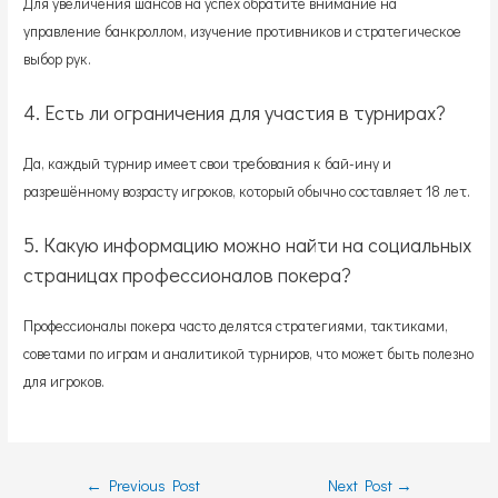
Для увеличения шансов на успех обратите внимание на
управление банкроллом, изучение противников и стратегическое
выбор рук.
4. Есть ли ограничения для участия в турнирах?
Да, каждый турнир имеет свои требования к бай-ину и
разрешённому возрасту игроков, который обычно составляет 18 лет.
5. Какую информацию можно найти на социальных
страницах профессионалов покера?
Профессионалы покера часто делятся стратегиями, тактиками,
советами по играм и аналитикой турниров, что может быть полезно
для игроков.
Post
←
Previous Post
Next Post
→