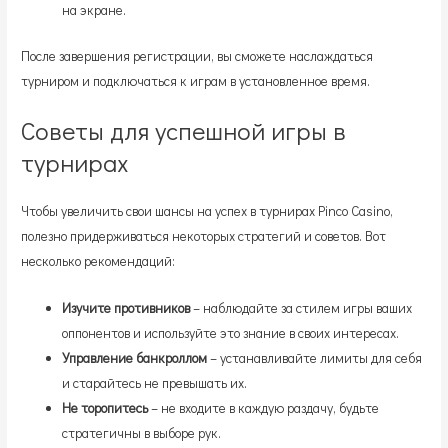
на экране.
После завершения регистрации, вы сможете наслаждаться
турниром и подключаться к играм в установленное время.
Советы для успешной игры в
турнирах
Чтобы увеличить свои шансы на успех в турнирах Pinco Casino,
полезно придерживаться некоторых стратегий и советов. Вот
несколько рекомендаций:
Изучите противников
– наблюдайте за стилем игры ваших
оппонентов и используйте это знание в своих интересах.
Управление банкроллом
– устанавливайте лимиты для себя
и старайтесь не превышать их.
Не торопитесь
– не входите в каждую раздачу, будьте
стратегичны в выборе рук.