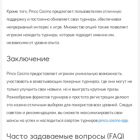
Кроме того, Pinco Casino предлагает пользователям отличную
поддержку и постоянно обновляет свои турниры, обеспечивая
непрерывный интерес к игре. Множество опций также позволяет
игрокам находить турниры, которые подходят именно им,
независимо от уровня опыта.
Заключение
Pinco Casino предоставляет игрокам уникальную возможность
участвовать в захватывающих покерных турнирах, где они могут не
только улучшить свои навыки, но и выиграть крупные призы.
Разнообразие форматов турниров и простота регистрации делают
это казино отличным выбором для покеристов всех уровней. Следуя
советам и рекомендациям, вы сможете максимизировать свои
шансы на успех и насладиться азартом турниров
pinco casino app
.
Часто задаваемые вопросы (FAQ)