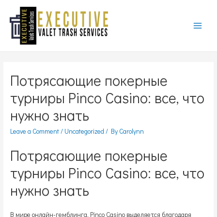
Main
Menu
Потрясающие покерные
турниры Pinco Casino: все, что
нужно знать
Leave a Comment
/
Uncategorized
/ By
Carolynn
Потрясающие покерные
турниры Pinco Casino: все, что
нужно знать
В мире онлайн-гемблинга, Pinco Casino выделяется благодаря