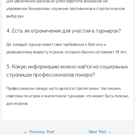
Для увеличения шансов на успех обратите внимание на
управление банкроллом, изучение противников и стратегическое
выбор рук.
4. Есть ли ограничения для участия в турнирах?
Да, каждый турнир имеет свои требования к бай-ину и
разрешённому возрасту игроков, который обычно составляет 18 лет.
5. Какую информацию можно найти на социальных
страницах профессионалов покера?
Профессионалы покера часто делятся стратегиями, тактиками,
советами по играм и аналитикой турниров, что может быть полезно
для игроков.
Post
←
Previous Post
Next Post
→