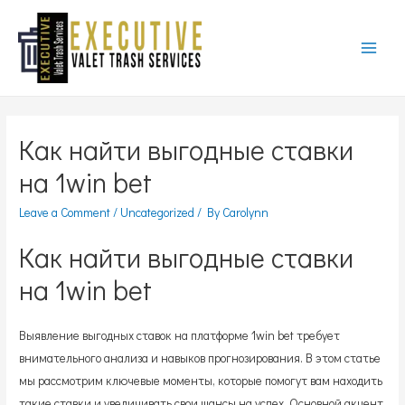
Main
Menu
Как найти выгодные ставки
на 1win bet
Leave a Comment
/
Uncategorized
/ By
Carolynn
Как найти выгодные ставки
на 1win bet
Выявление выгодных ставок на платформе 1win bet требует
внимательного анализа и навыков прогнозирования. В этом статье
мы рассмотрим ключевые моменты, которые помогут вам находить
такие ставки и увеличивать свои шансы на успех. Основной акцент