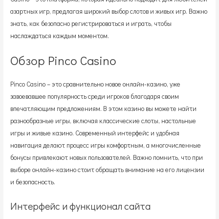
азартных игр, предлагая широкий выбор слотов и живых игр. Важно
знать, как безопасно регистрироваться и играть, чтобы
наслаждаться каждым моментом.
Обзор Pinco Casino
Pinco Casino – это сравнительно новое онлайн-казино, уже
завоевавшее популярность среди игроков благодаря своим
впечатляющим предложениям. В этом казино вы можете найти
разнообразные игры, включая классические слоты, настольные
игры и живые казино. Современный интерфейс и удобная
навигация делают процесс игры комфортным, а многочисленные
бонусы привлекают новых пользователей. Важно помнить, что при
выборе онлайн-казино стоит обращать внимание на его лицензии
и безопасность.
Интерфейс и функционал сайта