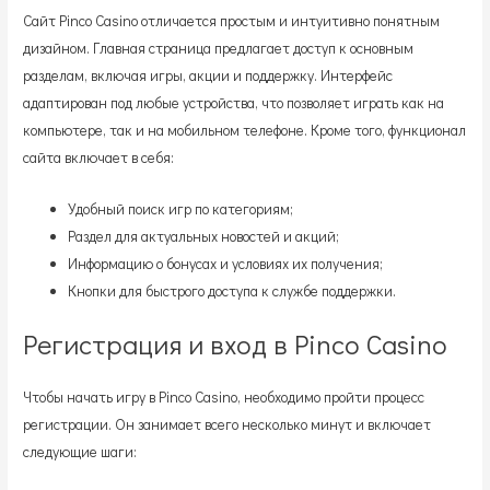
Сайт Pinco Casino отличается простым и интуитивно понятным
дизайном. Главная страница предлагает доступ к основным
разделам, включая игры, акции и поддержку. Интерфейс
адаптирован под любые устройства, что позволяет играть как на
компьютере, так и на мобильном телефоне. Кроме того, функционал
сайта включает в себя:
Удобный поиск игр по категориям;
Раздел для актуальных новостей и акций;
Информацию о бонусах и условиях их получения;
Кнопки для быстрого доступа к службе поддержки.
Регистрация и вход в Pinco Casino
Чтобы начать игру в Pinco Casino, необходимо пройти процесс
регистрации. Он занимает всего несколько минут и включает
следующие шаги: