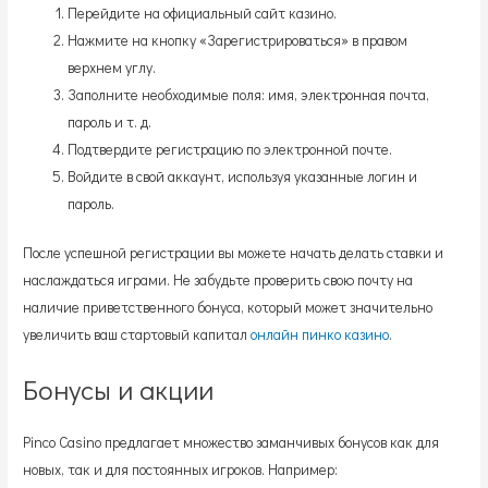
Перейдите на официальный сайт казино.
Нажмите на кнопку «Зарегистрироваться» в правом
верхнем углу.
Заполните необходимые поля: имя, электронная почта,
пароль и т. д.
Подтвердите регистрацию по электронной почте.
Войдите в свой аккаунт, используя указанные логин и
пароль.
После успешной регистрации вы можете начать делать ставки и
наслаждаться играми. Не забудьте проверить свою почту на
наличие приветственного бонуса, который может значительно
увеличить ваш стартовый капитал
онлайн пинко казино
.
Бонусы и акции
Pinco Casino предлагает множество заманчивых бонусов как для
новых, так и для постоянных игроков. Например: