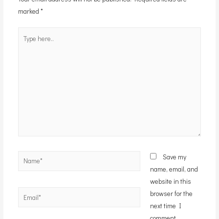
marked
*
Type
here..
Name*
Save my
name, email, and
website in this
Email*
browser for the
next time I
comment.