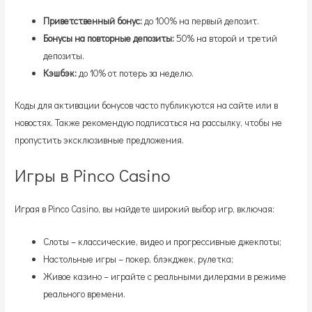
Приветственный бонус:
до 100% на первый депозит.
Бонусы на повторные депозиты:
50% на второй и третий
депозиты.
Кэшбэк:
до 10% от потерь за неделю.
Коды для активации бонусов часто публикуются на сайте или в
новостях. Также рекомендую подписаться на рассылку, чтобы не
пропустить эксклюзивные предложения.
Игры в Pinco Casino
Играя в Pinco Casino, вы найдете широкий выбор игр, включая:
Слоты – классические, видео и прогрессивные джекпоты;
Настольные игры – покер, блэкджек, рулетка;
Живое казино – играйте с реальными дилерами в режиме
реального времени.