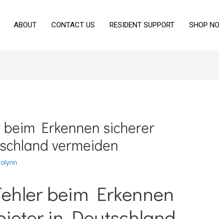
ABOUT
CONTACT US
RESIDENT SUPPORT
SHOP N
r beim Erkennen sicherer
tschland vermeiden
olynn
Fehler beim Erkennen
bieter in Deutschland