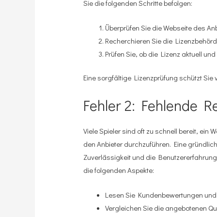
Sie die folgenden Schritte befolgen:
Überprüfen Sie die Webseite des Anb
Recherchieren Sie die Lizenzbehörd
Prüfen Sie, ob die Lizenz aktuell und a
Eine sorgfältige Lizenzprüfung schützt Sie 
Fehler 2: Fehlende R
Viele Spieler sind oft zu schnell bereit, e
den Anbieter durchzuführen. Eine gründlich
Zuverlässigkeit und die Benutzererfahrung
die folgenden Aspekte:
Lesen Sie Kundenbewertungen und 
Vergleichen Sie die angebotenen Qu