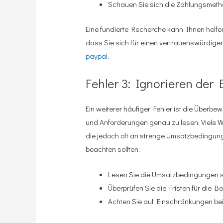
Schauen Sie sich die Zahlungsmetho
Eine fundierte Recherche kann Ihnen helfen
dass Sie sich für einen vertrauenswürdige
paypal
.
Fehler 3: Ignorieren de
Ein weiterer häufiger Fehler ist die Übe
und Anforderungen genau zu lesen. Viele W
die jedoch oft an strenge Umsatzbedingunge
beachten sollten:
Lesen Sie die Umsatzbedingungen so
Überprüfen Sie die Fristen für die 
Achten Sie auf Einschränkungen bei