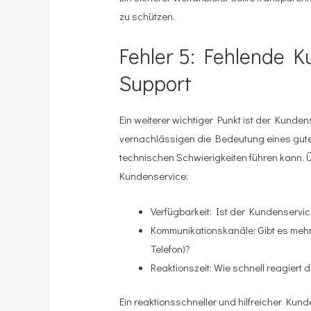
zu schützen.
Fehler 5: Fehlende 
Support
Ein weiterer wichtiger Punkt ist der Kundens
vernachlässigen die Bedeutung eines gut
technischen Schwierigkeiten führen kann. 
Kundenservice:
Verfügbarkeit: Ist der Kundenservic
Kommunikationskanäle: Gibt es mehre
Telefon)?
Reaktionszeit: Wie schnell reagiert
Ein reaktionsschneller und hilfreicher Kund