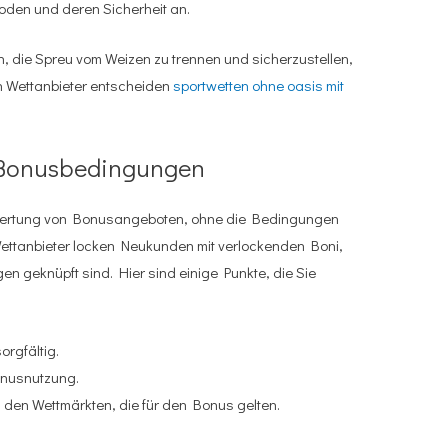
den und deren Sicherheit an.
, die Spreu vom Weizen zu trennen und sicherzustellen,
n Wettanbieter entscheiden
sportwetten ohne oasis mit
r Bonusbedingungen
rbewertung von Bonusangeboten, ohne die Bedingungen
ettanbieter locken Neukunden mit verlockenden Boni,
n geknüpft sind. Hier sind einige Punkte, die Sie
rgfältig.
Bonusnutzung.
 den Wettmärkten, die für den Bonus gelten.