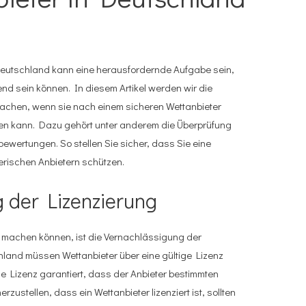
Deutschland kann eine herausfordernde Aufgabe sein,
rend sein können. In diesem Artikel werden wir die
 machen, wenn sie nach einem sicheren Wettanbieter
en kann. Dazu gehört unter anderem die Überprüfung
ertungen. So stellen Sie sicher, dass Sie eine
gerischen Anbietern schützen.
g der Lizenzierung
er machen können, ist die Vernachlässigung der
hland müssen Wettanbieter über eine gültige Lizenz
e Lizenz garantiert, dass der Anbieter bestimmten
zustellen, dass ein Wettanbieter lizenziert ist, sollten