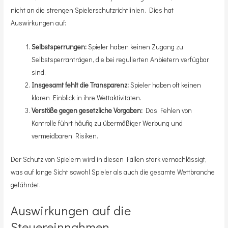
nicht an die strengen Spielerschutzrichtlinien. Dies hat
Auswirkungen auf:
Selbstsperrungen:
Spieler haben keinen Zugang zu
Selbstsperranträgen, die bei regulierten Anbietern verfügbar
sind.
Insgesamt fehlt die Transparenz:
Spieler haben oft keinen
klaren Einblick in ihre Wettaktivitäten.
Verstöße gegen gesetzliche Vorgaben:
Das Fehlen von
Kontrolle führt häufig zu übermäßiger Werbung und
vermeidbaren Risiken.
Der Schutz von Spielern wird in diesen Fällen stark vernachlässigt,
was auf lange Sicht sowohl Spieler als auch die gesamte Wettbranche
gefährdet.
Auswirkungen auf die
Steuereinnahmen