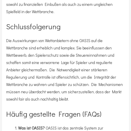
sowohl zu finanziellen Einbußen als auch zu einem ungleichen
Spielfeld in der Wettbranche.
Schlussfolgerung
Die Auswirkungen von Wettanbietern ohne OASIS auf die
Wettbranche sind erheblich und komplex. Sie beeinflussen den
Wettbewerb, den Spielerschutz sowie die Steuereinnahmen und
schaffen somit eine verworrene Lage für Spieler und regulierte
Anbieter gleichermaßen. Die Notwendigkeit einer stärkeren
Regulierung und Kontrolle ist offensichtlich, um die Integrität der
Wettbranche zu wahren und Spieler zu schützen. Die Mechanismen
müssen neu überdacht werden, um sicherzustellen, dass der Markt
sowohl fair als auch nachhaltig bleibt.
Häufig gestellte Fragen (FAQs)
Was ist OASIS?
OASIS ist das zentrale System zur