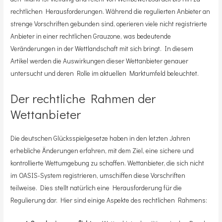
rechtlichen Herausforderungen. Während die regulierten Anbieter an
strenge Vorschriften gebunden sind, operieren viele nicht registrierte
Anbieter in einer rechtlichen Grauzone, was bedeutende
Veränderungen in der Wettlandschaft mit sich bringt. In diesem
Artikel werden die Auswirkungen dieser Wettanbieter genauer
untersucht und deren Rolle im aktuellen Marktumfeld beleuchtet.
Der rechtliche Rahmen der
Wettanbieter
Die deutschen Glücksspielgesetze haben in den letzten Jahren
erhebliche Änderungen erfahren, mit dem Ziel, eine sichere und
kontrollierte Wettumgebung zu schaffen. Wettanbieter, die sich nicht
im OASIS-System registrieren, umschiffen diese Vorschriften
teilweise. Dies stellt natürlich eine Herausforderung für die
Regulierung dar. Hier sind einige Aspekte des rechtlichen Rahmens: