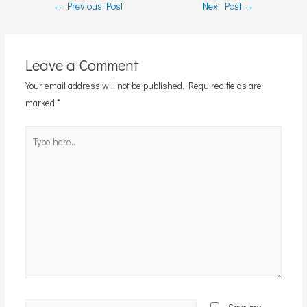
Post
←
Previous Post
Next Post
→
navigation
Leave a Comment
Your email address will not be published.
Required fields are
marked
*
Type
here..
Name*