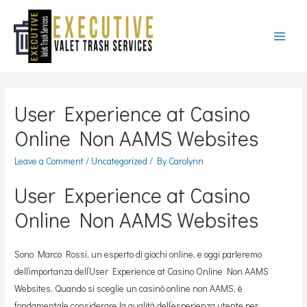
Main
Menu
User Experience at Casino
Online Non AAMS Websites
Leave a Comment
/
Uncategorized
/ By
Carolynn
User Experience at Casino
Online Non AAMS Websites
Sono Marco Rossi, un esperto di giochi online, e oggi parleremo
dell’importanza dell’User Experience at Casino Online Non AAMS
Websites. Quando si sceglie un casinò online non AAMS, è
fondamentale considerare la qualità dell’esperienza utente per