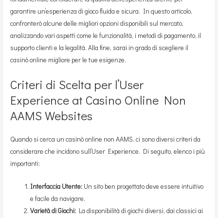
garantire un’esperienza di gioco fluida e sicura. In questo articolo,
confronterò alcune delle migliori opzioni disponibili sul mercato,
analizzando vari aspetti come le funzionalità, i metodi di pagamento, il
supporto clienti e la legalità. Alla fine, sarai in grado di scegliere il
casinò online migliore per le tue esigenze.
Criteri di Scelta per l’User
Experience at Casino Online Non
AAMS Websites
Quando si cerca un casinò online non AAMS, ci sono diversi criteri da
considerare che incidono sull’User Experience. Di seguito, elenco i più
importanti:
Interfaccia Utente:
Un sito ben progettato deve essere intuitivo
e facile da navigare.
Varietà di Giochi:
La disponibilità di giochi diversi, dai classici ai