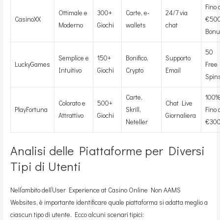
Fino 
Ottimale e
300+
Carte, e-
24/7 via
CasinoXX
€50
Moderno
Giochi
wallets
chat
Bonu
50
Semplice e
150+
Bonifico,
Supporto
LuckyGames
Free
Intuitivo
Giochi
Crypto
Email
Spin
Carte,
100
Colorato e
500+
Chat Live
PlayFortuna
Skrill,
Fino 
Attrattivo
Giochi
Giornaliera
Neteller
€30
Analisi delle Piattaforme per Diversi
Tipi di Utenti
Nell’ambito dell’User Experience at Casino Online Non AAMS
Websites, è importante identificare quale piattaforma si adatta meglio a
ciascun tipo di utente. Ecco alcuni scenari tipici: