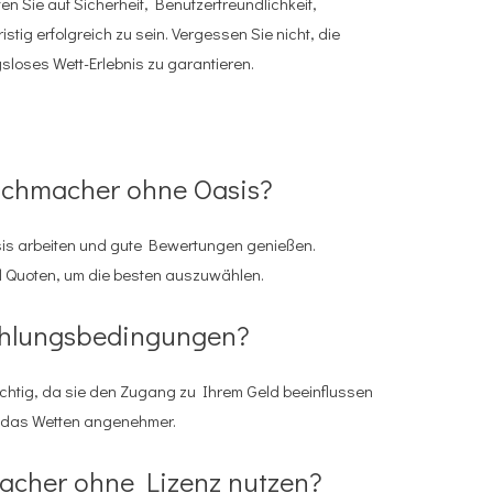
n Sie auf Sicherheit, Benutzerfreundlichkeit,
tig erfolgreich zu sein. Vergessen Sie nicht, die
sloses Wett-Erlebnis zu garantieren.
Buchmacher ohne Oasis?
is arbeiten und gute Bewertungen genießen.
nd Quoten, um die besten auszuwählen.
zahlungsbedingungen?
htig, da sie den Zugang zu Ihrem Geld beeinflussen
 das Wetten angenehmer.
acher ohne Lizenz nutzen?