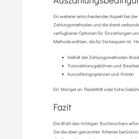
Ein weiterer entscheidender Aspekt bei d
Zahlungsmethoden und die damit verbunde
verfügbaren Optionen für Einzahlungen und
Methode wählen, die für Sie bequem ist. Hi
Vielfalt der Zahlungsmethoden (Kre
Transaktionsgebühren und Bearbei
Auszahlungsgrenzen und -fristen
Ein Mangel an Flexibilität oder hohe Gebüh
Fazit
Die Wahl des richtigen Buchmachers erfor
Sie die oben genannten Kriterien berücksich