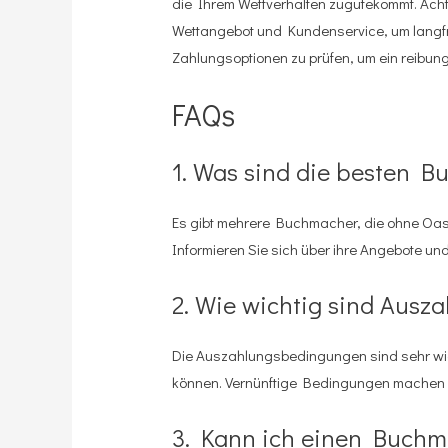
die Ihrem Wettverhalten zugutekommt. Achte
Wettangebot und Kundenservice, um langfris
Zahlungsoptionen zu prüfen, um ein reibung
FAQs
1. Was sind die besten 
Es gibt mehrere Buchmacher, die ohne Oas
Informieren Sie sich über ihre Angebote u
2. Wie wichtig sind Aus
Die Auszahlungsbedingungen sind sehr wic
können. Vernünftige Bedingungen machen
3. Kann ich einen Buchm