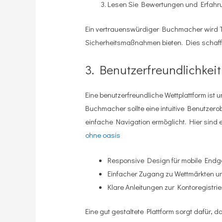
Lesen Sie Bewertungen und Erfahr
Ein vertrauenswürdiger Buchmacher wird 
Sicherheitsmaßnahmen bieten. Dies schafft
3. Benutzerfreundlichkeit
Eine benutzerfreundliche Wettplattform ist un
Buchmacher sollte eine intuitive Benutzerobe
einfache Navigation ermöglicht. Hier sind 
ohne oasis
Responsive Design für mobile Endg
Einfacher Zugang zu Wettmärkten un
Klare Anleitungen zur Kontoregistr
Eine gut gestaltete Plattform sorgt dafür, 