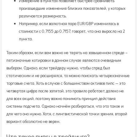
Измерение в пунктах позволяет быстрее сравнивать
произошедшие изменения близких показателей, у которых
различается размерность.
Например, если валютная пара EUR/GBP изменилась в
стоимости с 0,7155 до 0,7157, говорят, что она выросла на 2
пункта.
Таким образом, если вам важно не терять на завышенном спреде –
пятизначные котировки в данном случае являются очевидным
выбором. Однако, если трейдеру нужно, чтобы спред был
статическим и не расширялся, то можно поискать четырехзначные
торговые счета. Хоть в случае с большинством активов пипс — это
четвертая цифра после запятой, это правило работает далеко не
для всех акций, поэтому важно понимать принцип действия
системы подсчета. Однако начнём разбираться, что это такое и
для чего оно нужно. Хотя, с лингвистической точки зрения, второй
вариант абсолютно не верен.
Что такое пипсы в трейдинге?