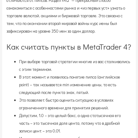
отличаются от пипсов. Раздел FAQ — прекрасный способ
ознакомиться с особенностями рынка и «из первых уст» узнать о
торговле валютой, акциями и биржевой торговле. Это связано с
тем, что по окончании второй мировой войны курс иены был
зафиксирован на уровне 350 иен за один доллар.
Как считать пункты в MetaTrader 4?
При выборе торговой стратегии многие из вас сталкивались
с этим термином.
В этот момент и появилось понятие пипса (английское
point) – так называется min изменение цены, то есть
следующий после пункта знак, пятый.
Это позволяет быстро оценить ситуацию в условиях
ограниченного времени для принятия решений.
Допустим, 1.0 – это целый бакс, а одна стотысячная его
часть – это тысячная доля цента, потому что в дробной
записи цент – это 0,01.