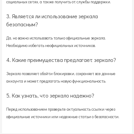
социальных сетях, а также получить от службы поддержки.
3. Является ли использование зеркала
безопасным?
Да, но важно использовать только официальные зеркала.
Необходимо избегать неофициальных источников.
4. Какие преимущества предлагает зеркало?
Зеркало позволяет обойти блокировки, сохраняет все данные
аккаунта и может предлагать новую функциональность.
5. Как узнать, что зеркало надежно?
Перед использованием проверьте актуальность ссылки через
официальные источники или надежные статьи о безопасности.