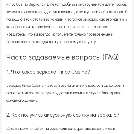
Pinco Casino Зеркало является удобным инструментом для игроков,
желающих сохранить доступ к казино даже в условиях блокировок. С
помощью этой статьи вы узнали, что такое зеркало, как его найти и
как обеспечить свою безопасность при его использовании.
Убедитесь, что вы всегда используете только проверенные и
безопасные ссылки для доступа к своему аккаунту.
Часто задаваемые вопросы (FAQ)
1. Что такое зеркало Pinco Casino?
Зеркало Pinco Casino – это альтернативный адрес сайта, который
позволяет игрокам получить доступ к казино в случае блокировок
основного домена.
2. Как получить актуальную ссылку на зеркало?
Ссылку можно найти на официальной странице казино или в