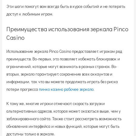
Эти шаги помогут вам всегда быть в курсе событий и не потерять
доступ к любимым играм.
Преимущества использования зеркала Pinco
Casino
Использование зеркала Pinco Casino предоставляет игрокам ряд
преимуществ. Во-первых, это позволяет избежать блокировок и
ограничений, которые могут возникать в разных странах. Во-
вторых, зеркало гарантирует сохранение всех аккаунтов и
информации, так что вы можете продолжать играть без риска
потери прогресса
пинко казино рабочее зеркало
.
К тому же, многие игроки отмечают скорость загрузки
альтернативных адресов, которая может оказаться выше, чем у
заблокированного сайта. Также стоит рассмотреть возможность
обновления интерфейса и новых функций, которые могут быть
доступны только в зеркале.