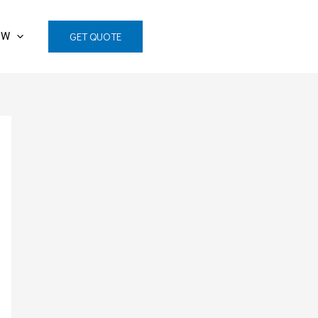
GET QUOTE
OW