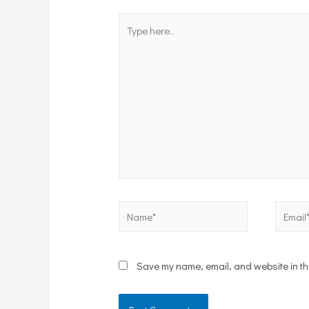
Type
here..
Name*
Email*
Save my name, email, and website in thi