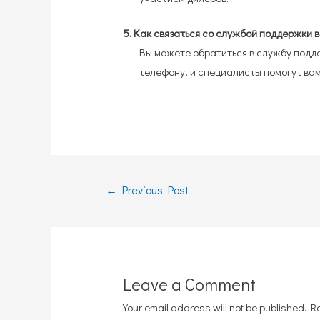
5. Как связаться со службой поддержки в
Вы можете обратиться в службу подде
телефону, и специалисты помогут вам
Post
←
Previous Post
navigation
Leave a Comment
Your email address will not be published.
R