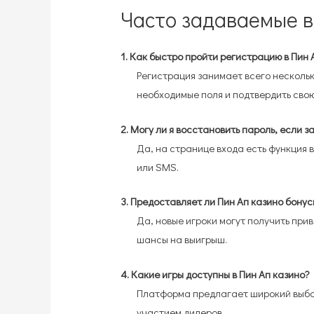
Часто задаваемые в
1. Как быстро пройти регистрацию в Пин 
Регистрация занимает всего нескольк
необходимые поля и подтвердить свою
2. Могу ли я восстановить пароль, если з
Да, на странице входа есть функция 
или SMS.
3. Предоставляет ли Пин Ап казино бону
Да, новые игроки могут получить при
шансы на выигрыш.
4. Какие игры доступны в Пин Ап казино?
Платформа предлагает широкий выбор
участием дилеров.