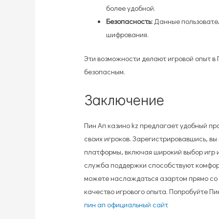
более удобной.
Безопасность:
Данные пользовате
шифрования.
Эти возможности делают игровой опыт в
безопасным.
Заключение
Пин Ап казино kz предлагает удобный п
своих игроков. Зарегистрировавшись, вы
платформы, включая широкий выбор игр и
служба поддержки способствуют комфор
можете наслаждаться азартом прямо со с
качество игрового опыта. Попробуйте Пин
пин ап официальный сайт