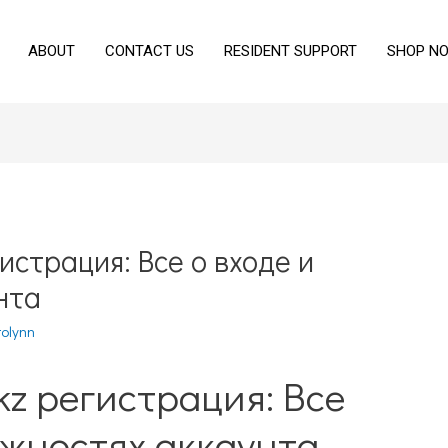
ABOUT
CONTACT US
RESIDENT SUPPORT
SHOP N
истрация: Все о входе и
нта
olynn
kz регистрация: Все
ожностях аккаунта