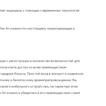
лей защищены с помощью современных технологий
 Пин Ап казино по-настоящему захватывающим и
роцесс регистрации и множество возможностей для
 получаете доступ ко всем преимуществам
 щедрые бонусы. Простой вход в аккаунт и надежная
тному и безопасному времяпрепровождению. Вы
воего мобильного устройства, не теряя при этом
 Ап казино и убедитесь в его преимуществах сами!