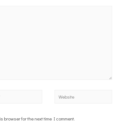
Website
s browser for the next time I comment.