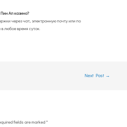
 Пин Ап казино?
ржки через чат, электронную почту или по
 в любое время суток.
Next Post
→
equired fields are marked
*