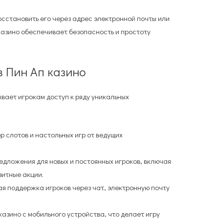
осстановить его через адрес электронной почты или
казино обеспечивает безопасность и простоту
в Пин Ап казино
ывает игрокам доступ к ряду уникальных
 слотов и настольных игр от ведущих
дложения для новых и постоянных игроков, включая
зитные акции.
я поддержка игроков через чат, электронную почту
казино с мобильного устройства, что делает игру