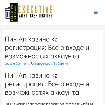
Main
Menu
Пин Ап казино kz
регистрация: Все о входе и
возможностях аккаунта
Leave a Comment
/
Uncategorized
/ By
Carolynn
Пин Ап казино kz
регистрация: Все о входе и
возможностях аккаунта
Пин Ап казино kz предоставляет своим пользователям удобный