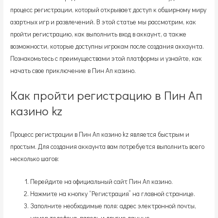
процесс регистрации, который открывает доступ к обширному миру
азартных игр и развлечений. В этой статье мы рассмотрим, как
пройти регистрацию, как выполнить вход в аккаунт, а также
возможности, которые доступны игрокам после создания аккаунта.
Познакомьтесь с преимуществами этой платформы и узнайте, как
начать свое приключение в Пин Ап казино.
Как пройти регистрацию в Пин Ап
казино kz
Процесс регистрации в Пин Ап казино kz является быстрым и
простым. Для создания аккаунта вам потребуется выполнить всего
несколько шагов:
Перейдите на официальный сайт Пин Ап казино.
Нажмите на кнопку “Регистрация” на главной странице.
Заполните необходимые поля: адрес электронной почты,
номер телефона, пароль и другие данные.