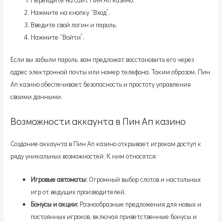
Нажмите на кнопку “Вход”.
Введите свой логин и пароль.
Нажмите “Войти”.
Если вы забыли пароль, вам предложат восстановить его через
адрес электронной почты или номер телефона. Таким образом, Пин
Ап казино обеспечивает безопасность и простоту управления
своими данными.
Возможности аккаунта в Пин Ап казино
Создание аккаунта в Пин Ап казино открывает игрокам доступ к
ряду уникальных возможностей. К ним относятся:
Игровые автоматы:
Огромный выбор слотов и настольных
игр от ведущих производителей.
Бонусы и акции:
Разнообразные предложения для новых и
постоянных игроков, включая приветственные бонусы и