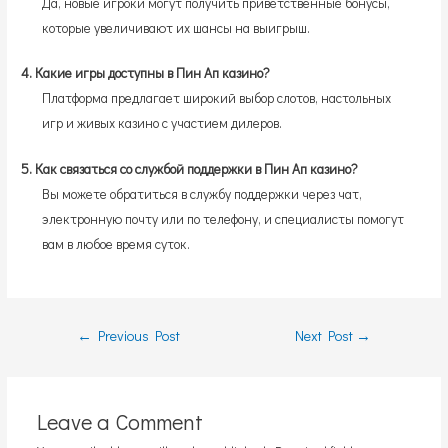
Да, новые игроки могут получить приветственные бонусы,
которые увеличивают их шансы на выигрыш.
4. Какие игры доступны в Пин Ап казино?
Платформа предлагает широкий выбор слотов, настольных
игр и живых казино с участием дилеров.
5. Как связаться со службой поддержки в Пин Ап казино?
Вы можете обратиться в службу поддержки через чат,
электронную почту или по телефону, и специалисты помогут
вам в любое время суток.
Post
←
Previous Post
Next Post
→
navigation
Leave a Comment