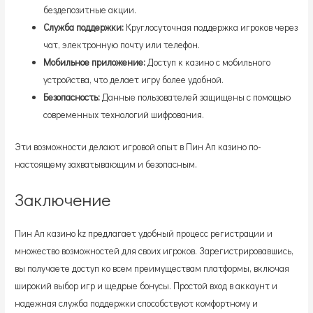
бездепозитные акции.
Служба поддержки:
Круглосуточная поддержка игроков через
чат, электронную почту или телефон.
Мобильное приложение:
Доступ к казино с мобильного
устройства, что делает игру более удобной.
Безопасность:
Данные пользователей защищены с помощью
современных технологий шифрования.
Эти возможности делают игровой опыт в Пин Ап казино по-
настоящему захватывающим и безопасным.
Заключение
Пин Ап казино kz предлагает удобный процесс регистрации и
множество возможностей для своих игроков. Зарегистрировавшись,
вы получаете доступ ко всем преимуществам платформы, включая
широкий выбор игр и щедрые бонусы. Простой вход в аккаунт и
надежная служба поддержки способствуют комфортному и