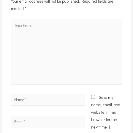
Your email address will not be published.
Required fields are
marked
*
Type
here..
Name*
Save my
name, email, and
website in this
Email*
browser for the
next time I