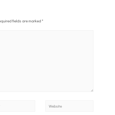
equired fields are marked
*
Website