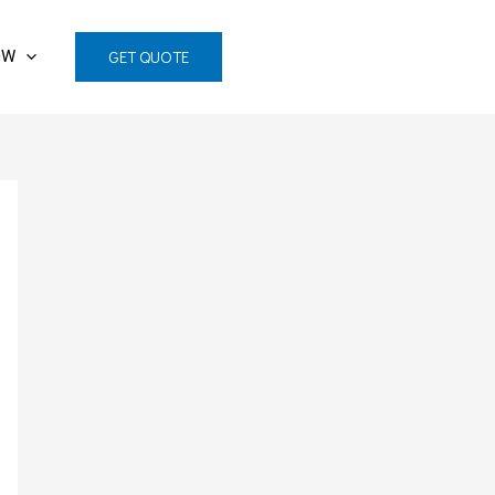
GET QUOTE
OW