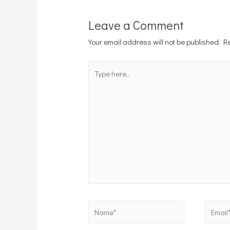
Leave a Comment
Your email address will not be published.
R
Type
here..
Name*
Email*