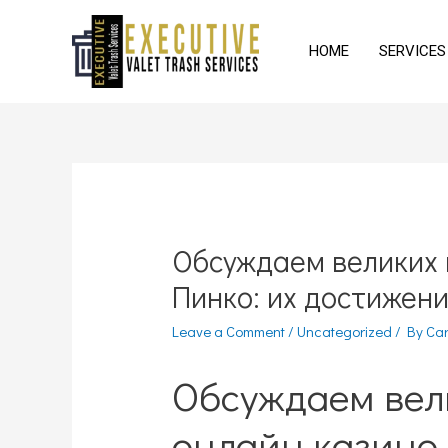
HOME
SERVICES
Обсуждаем великих 
Пинко: их достижен
Leave a Comment
/
Uncategorized
/ By
Car
Обсуждаем вел
онлайн казино 