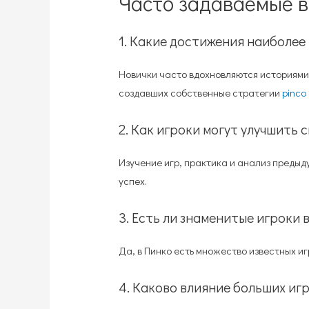
Часто задаваемые 
1. Какие достижения наиболее
Новички часто вдохновляются историями
создавших собственные стратегии
pinco
2. Как игроки могут улучшить 
Изучение игр, практика и анализ предыд
успех.
3. Есть ли знаменитые игроки 
Да, в Пинко есть множество известных иг
4. Каково влияние больших иг