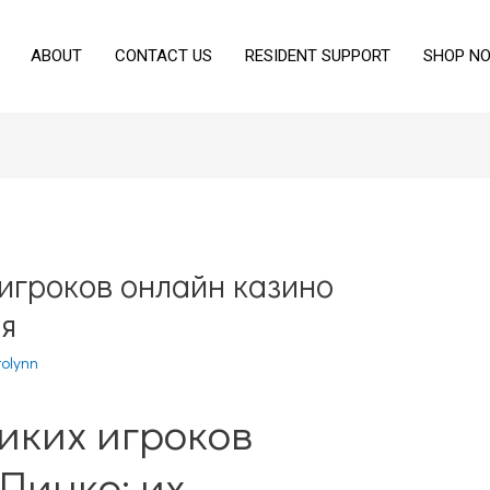
ABOUT
CONTACT US
RESIDENT SUPPORT
SHOP N
игроков онлайн казино
ия
olynn
иких игроков
Пинко: их