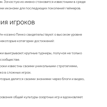
. Зачастую их имена становятся известными в среде
ими иконами для последующих поколений геймеров.
ия игроков
йн-казино Пинко свидетельствуют о высоком уровне
некоторые категории достижений:
ки выигрывают крупные турниры, получая не только
 сообществе.
роки известны своими уникальными стратегиями,
ха в сложных играх.
оторые делятся своими знаниями через блоги и видео,
ования общей культуры азартных игр и вдохновляет