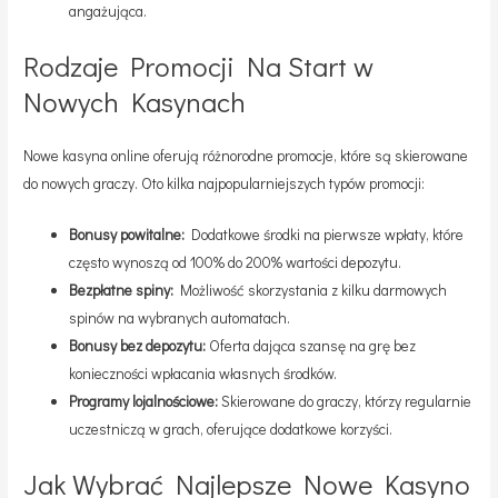
angażująca.
Rodzaje Promocji Na Start w
Nowych Kasynach
Nowe kasyna online oferują różnorodne promocje, które są skierowane
do nowych graczy. Oto kilka najpopularniejszych typów promocji:
Bonusy powitalne:
Dodatkowe środki na pierwsze wpłaty, które
często wynoszą od 100% do 200% wartości depozytu.
Bezpłatne spiny:
Możliwość skorzystania z kilku darmowych
spinów na wybranych automatach.
Bonusy bez depozytu:
Oferta dająca szansę na grę bez
konieczności wpłacania własnych środków.
Programy lojalnościowe:
Skierowane do graczy, którzy regularnie
uczestniczą w grach, oferujące dodatkowe korzyści.
Jak Wybrać Najlepsze Nowe Kasyno