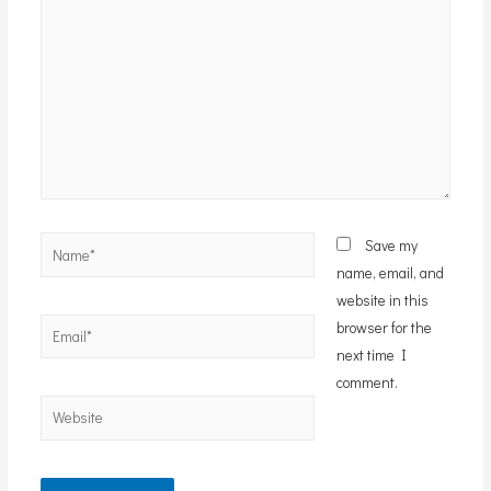
Name*
Save my
name, email, and
website in this
Email*
browser for the
next time I
comment.
Website