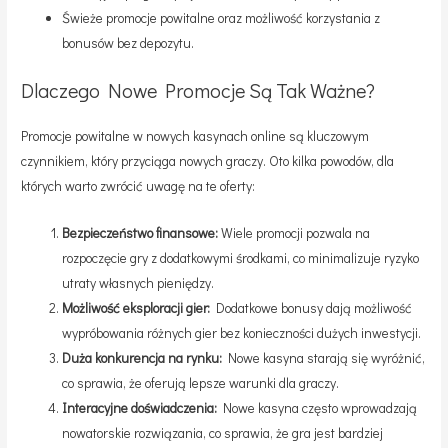
Świeże promocje powitalne oraz możliwość korzystania z
bonusów bez depozytu.
Dlaczego Nowe Promocje Są Tak Ważne?
Promocje powitalne w nowych kasynach online są kluczowym
czynnikiem, który przyciąga nowych graczy. Oto kilka powodów, dla
których warto zwrócić uwagę na te oferty:
Bezpieczeństwo finansowe:
Wiele promocji pozwala na
rozpoczęcie gry z dodatkowymi środkami, co minimalizuje ryzyko
utraty własnych pieniędzy.
Możliwość eksploracji gier:
Dodatkowe bonusy dają możliwość
wypróbowania różnych gier bez konieczności dużych inwestycji.
Duża konkurencja na rynku:
Nowe kasyna starają się wyróżnić,
co sprawia, że oferują lepsze warunki dla graczy.
Interacyjne doświadczenia:
Nowe kasyna często wprowadzają
nowatorskie rozwiązania, co sprawia, że gra jest bardziej