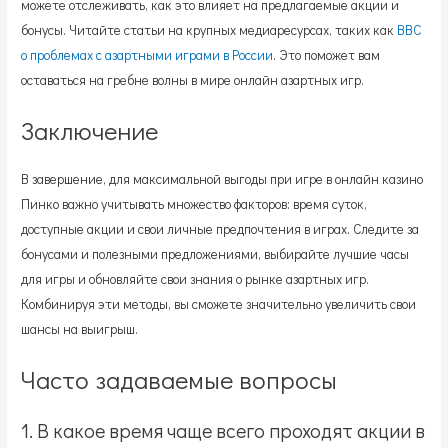
можете отслеживать, как это влияет на предлагаемые акции и
бонусы. Читайте статьи на крупных медиаресурсах, таких как
BBC
о проблемах с азартными играми в России
. Это поможет вам
оставаться на гребне волны в мире онлайн азартных игр.
Заключение
В завершение, для максимальной выгоды при игре в онлайн казино
Пинко важно учитывать множество факторов: время суток,
доступные акции и свои личные предпочтения в играх. Следите за
бонусами и полезными предложениями, выбирайте лучшие часы
для игры и обновляйте свои знания о рынке азартных игр.
Комбинируя эти методы, вы сможете значительно увеличить свои
шансы на выигрыш.
Часто задаваемые вопросы
1. В какое время чаще всего проходят акции в