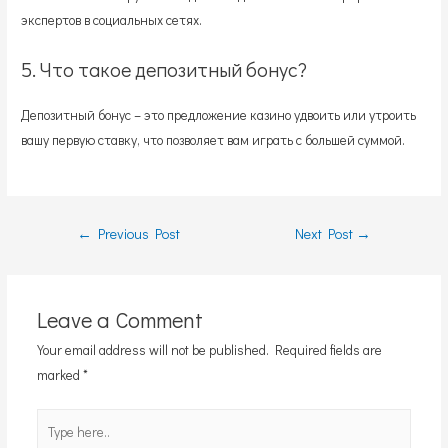
экспертов в социальных сетях.
5. Что такое депозитный бонус?
Депозитный бонус – это предложение казино удвоить или утроить
вашу первую ставку, что позволяет вам играть с большей суммой.
Post
←
Previous Post
Next Post
→
navigation
Leave a Comment
Your email address will not be published.
Required fields are
marked
*
Type
here..