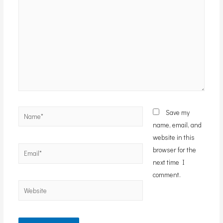
Name*
Save my
name, email, and
website in this
Email*
browser for the
next time I
comment.
Website