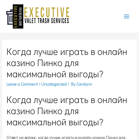
Main
Menu
Когда лучше играть в онлайн
казино Пинко для
максимальной выгоды?
Leave a Comment
/
Uncategorized
/ By
Carolynn
Когда лучше играть в онлайн
казино Пинко для
максимальной выгоды?
Ответ на вопрос, когда лучше играть в онлайн казино Пинко для