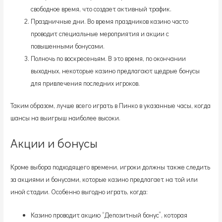
свободное время, что создает активный трафик.
Праздничные дни. Во время праздников казино часто
проводит специальные мероприятия и акции с
повышенными бонусами.
Полночь по воскресеньям. В это время, по окончании
выходных, некоторые казино предлагают щедрые бонусы
для привлечения последних игроков.
Таким образом, лучше всего играть в Пинко в указанные часы, когда
шансы на выигрыш наиболее высоки.
Акции и бонусы
Кроме выбора подходящего времени, игроки должны также следить
за акциями и бонусами, которые казино предлагает на той или
иной стадии. Особенно выгодно играть, когда:
Казино проводит акцию “Депозитный бонус”, которая