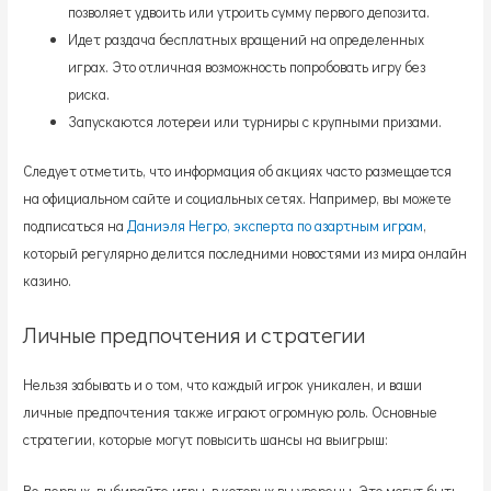
позволяет удвоить или утроить сумму первого депозита.
Идет раздача бесплатных вращений на определенных
играх. Это отличная возможность попробовать игру без
риска.
Запускаются лотереи или турниры с крупными призами.
Следует отметить, что информация об акциях часто размещается
на официальном сайте и социальных сетях. Например, вы можете
подписаться на
Даниэля Негро, эксперта по азартным играм
,
который регулярно делится последними новостями из мира онлайн
казино.
Личные предпочтения и стратегии
Нельзя забывать и о том, что каждый игрок уникален, и ваши
личные предпочтения также играют огромную роль. Основные
стратегии, которые могут повысить шансы на выигрыш: