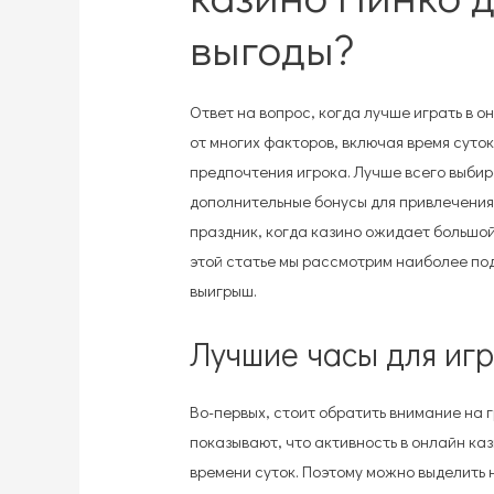
выгоды?
Ответ на вопрос, когда лучше играть в 
от многих факторов, включая время суто
предпочтения игрока. Лучше всего выбир
дополнительные бонусы для привлечения 
праздник, когда казино ожидает большой
этой статье мы рассмотрим наиболее по
выигрыш.
Лучшие часы для иг
Во-первых, стоит обратить внимание на 
показывают, что активность в онлайн ка
времени суток. Поэтому можно выделить 