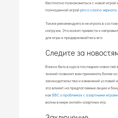
бесплатно познакомиться с новой игрой
полноценной игрой
pinco casino зеркало
.
Также рекомендуется не играть в состоя
нагрузок. Это может привести к неправи
для игры и придерживайтесь его.
Следите за новостя
Важно быть в курсе последних новостей 
знаний позволит вам принимать более о
законодательства и изменений условий и
это влияет на предлагаемые акции и бон
как
BBC о проблемах с азартными играми
волны в мире онлайн азартных игр.
Заключение