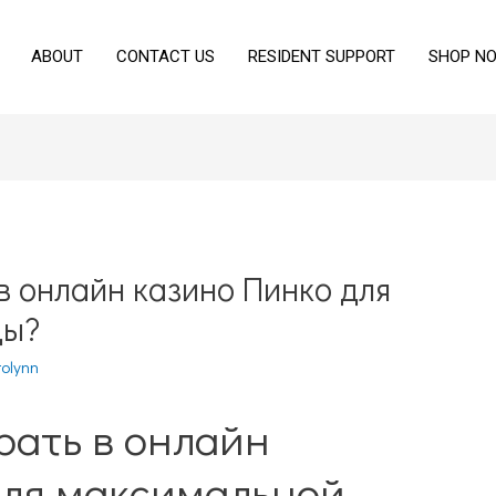
ABOUT
CONTACT US
RESIDENT SUPPORT
SHOP N
в онлайн казино Пинко для
ды?
olynn
рать в онлайн
для максимальной