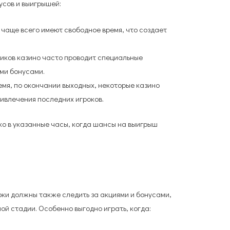
сов и выигрышей:
 чаще всего имеют свободное время, что создает
ников казино часто проводит специальные
ми бонусами.
ремя, по окончании выходных, некоторые казино
ивлечения последних игроков.
нко в указанные часы, когда шансы на выигрыш
ки должны также следить за акциями и бонусами,
ой стадии. Особенно выгодно играть, когда: