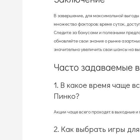
В завершение, для максимальной выгоды 
множество факторов: время суток, досту
Следите за бонусами и полезными предл
обновляйте свои знания о рынке азартны
значительно увеличить свои шансы на в
Часто задаваемые 
1. В какое время чаще в
Пинко?
Акции чаще всего проходят в выходные и 
2. Как выбрать игры дл