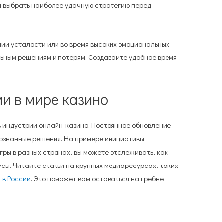
 и выбрать наиболее удачную стратегию перед
нии усталости или во время высоких эмоциональных
льным решениям и потерям. Создавайте удобное время
ми в мире казино
в индустрии онлайн-казино. Постоянное обновление
сознанные решения. На примере инициативы
гры в разных странах, вы можете отслеживать, как
усы. Читайте статьи на крупных медиаресурсах, таких
 в России
. Это поможет вам оставаться на гребне