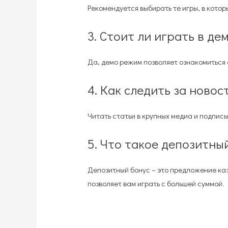
Рекомендуется выбирать те игры, в котор
3. Стоит ли играть в д
Да, демо режим позволяет ознакомиться с
4. Как следить за новос
Читать статьи в крупных медиа и подписы
5. Что такое депозитны
Депозитный бонус – это предложение каз
позволяет вам играть с большей суммой.