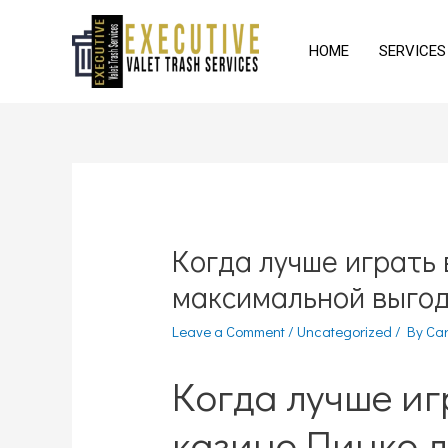
HOME
SERVICES
Когда лучше играть 
максимальной выго
Leave a Comment
/
Uncategorized
/ By
Car
Когда лучше иг
казино Пинко 