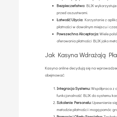
Bezpieczeństwo:
BLIK wykorzystuje
przed oszustwami.
Łatwość Użycia:
Korzystanie z aplik
płatności w dowolnym miejscu i czas
Powszechna Akceptacja:
Wiele pols
oferowania płatności BLIK jako met
Jak Kasyna Wdrażają Pła
Kasyna online decydują się na wprowadzeni
obejmować:
Integracja Systemu:
Współpraca z d
funkcjonalność BLIK do systemu ka
Szkolenie Personelu:
Upewnienie się
metodzie płatności i mogą pomóc gr
Promocje i Oferty Specjalne:
Zachęty 