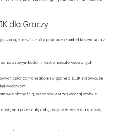
IK dla Graczy
ją szereg korzyści, które podnoszą komfort korzystania z
 jednorazowym kodom, ryzyko nieautoryzowanych
wych opłat za transakcje związane z BLIK sprawia, że
imi wydatkami.
mów z płatnością, wsparcie jest zazwyczaj szybkie i
 dostępna przez całą dobę, co jest idealne dla graczy,