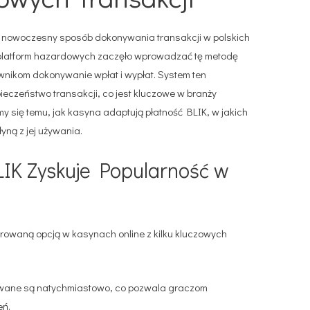
ko nowoczesny sposób dokonywania transakcji w polskich
e platform hazardowych zaczęło wprowadzać tę metodę
wnikom dokonywanie wpłat i wypłat. System ten
pieczeństwo transakcji, co jest kluczowe w branży
my się temu, jak kasyna adaptują płatność BLIK, w jakich
yną z jej używania.
IK Zyskuje Popularność w
ferowaną opcją w kasynach online z kilku kluczowych
owane są natychmiastowo, co pozwala graczom
eń.