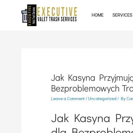
HOME
SERVICES
Jak Kasyna Przyjmują
Bezproblemowych Tra
Leave a Comment
/
Uncategorized
/ By
Car
Jak Kasyna Prz
dla Bezproblem