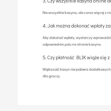
3. Czy wszystkie kasyna online 
Nie wszystkie kasyna, ale coraz więcej z n
4. Jak można dokonać wpłaty z
Aby dokonać wpłaty, wystarczy wprowadzi
odpowiednim polu na stronie kasyna.
5. Czy płatność BLIK wiąże się
Większość kasyn nie pobiera dodatkowych o
dla graczy.