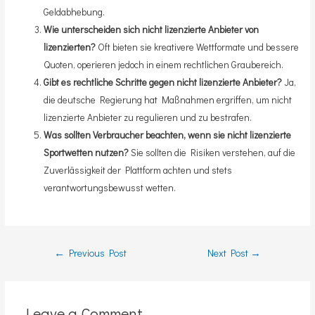
Geldabhebung.
Wie unterscheiden sich nicht lizenzierte Anbieter von
lizenzierten?
Oft bieten sie kreativere Wettformate und bessere
Quoten, operieren jedoch in einem rechtlichen Graubereich.
Gibt es rechtliche Schritte gegen nicht lizenzierte Anbieter?
Ja,
die deutsche Regierung hat Maßnahmen ergriffen, um nicht
lizenzierte Anbieter zu regulieren und zu bestrafen.
Was sollten Verbraucher beachten, wenn sie nicht lizenzierte
Sportwetten nutzen?
Sie sollten die Risiken verstehen, auf die
Zuverlässigkeit der Plattform achten und stets
verantwortungsbewusst wetten.
Post
←
Previous Post
Next Post
→
navigation
Leave a Comment