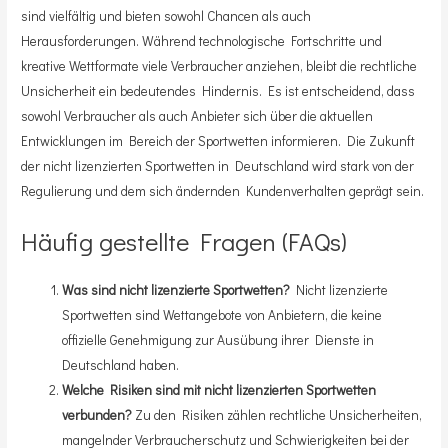
sind vielfältig und bieten sowohl Chancen als auch
Herausforderungen. Während technologische Fortschritte und
kreative Wettformate viele Verbraucher anziehen, bleibt die rechtliche
Unsicherheit ein bedeutendes Hindernis. Es ist entscheidend, dass
sowohl Verbraucher als auch Anbieter sich über die aktuellen
Entwicklungen im Bereich der Sportwetten informieren. Die Zukunft
der nicht lizenzierten Sportwetten in Deutschland wird stark von der
Regulierung und dem sich ändernden Kundenverhalten geprägt sein.
Häufig gestellte Fragen (FAQs)
Was sind nicht lizenzierte Sportwetten?
Nicht lizenzierte
Sportwetten sind Wettangebote von Anbietern, die keine
offizielle Genehmigung zur Ausübung ihrer Dienste in
Deutschland haben.
Welche Risiken sind mit nicht lizenzierten Sportwetten
verbunden?
Zu den Risiken zählen rechtliche Unsicherheiten,
mangelnder Verbraucherschutz und Schwierigkeiten bei der