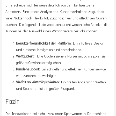
unterscheidet sich teilweise deutlich von dem bei lizenzierten
Anbietern. Eine tiefere Analyse des Kundenverhaltens zeigt, dass
viele Nutzer nach Flexibilität, Zugänglichkeit und attraktiven Quoten
suchen. Die folgende Liste veranschaulicht wesentliche Aspekte, die
Kunden bei der Auswahl eines Wettanbieters berücksichtigen:
Benutzerfreundlichkeit der Plattform:
Ein intuitives Design
und einfache Navigation sind entscheidend.
Wettquoten:
Hohe Quoten ziehen Nutzer an, da sie potenziell
größere Gewinne ermöglichen.
Kundensupport:
Ein schneller und effektiver Kundenservice
wird zunehmend wichtiger.
Vielfalt an Wettmöglichkeiten:
Ein breites Angebot an Wetten
und Sportarten ist ein großer Pluspunkt.
Fazit
Die Innovationen bei nicht lizenzierten Sportwetten in Deutschland