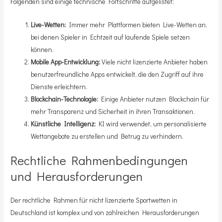
Folgenden sind einige technische Fortschritte aufgelistet:
Live-Wetten:
Immer mehr Plattformen bieten Live-Wetten an,
bei denen Spieler in Echtzeit auf laufende Spiele setzen
können.
Mobile App-Entwicklung:
Viele nicht lizenzierte Anbieter haben
benutzerfreundliche Apps entwickelt, die den Zugriff auf ihre
Dienste erleichtern.
Blockchain-Technologie:
Einige Anbieter nutzen Blockchain für
mehr Transparenz und Sicherheit in ihren Transaktionen.
Künstliche Intelligenz:
KI wird verwendet, um personalisierte
Wettangebote zu erstellen und Betrug zu verhindern.
Rechtliche Rahmenbedingungen
und Herausforderungen
Der rechtliche Rahmen für nicht lizenzierte Sportwetten in
Deutschland ist komplex und von zahlreichen Herausforderungen