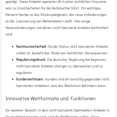
geprägt. Diese Anbieter operieren oft in einer rechtlichen Grauzone,
was zu Unsicherheiten für die Verbraucher führt. Ein wichtiges
Element hierbei ist das Glücksspielgesetz, das neue Anforderungen
an die Lizenzierung von Wettanbietern stellt. Hier einige
Herausforderungen, mit denen nicht lizenzierte Anbieter konfrontiert
sind:
Rechtsunsicherheit:
Da der Status nicht lizenzierter Anbieter
unklar ist, besteht das Risiko von rechtlichen Konsequenzen.
Regulierungsdruck:
Die deutsche Regierung hat begonnen,
nicht lizenzierte Anbieter strenger zu überwachen und zu
regulieren.
Kundenvertrauen:
Kunden sind oft vorsichtig gegenüber nicht
lizenzierten Anbietern, was das Wachstum behindern kann.
Innovative Wettformate und Funktionen
Ein weiterer Bereich, in dem nicht lizenzierte Sportwetten-Anbieter in
Deutschland innovativ sind, sind die Wettformate selbst. Diese