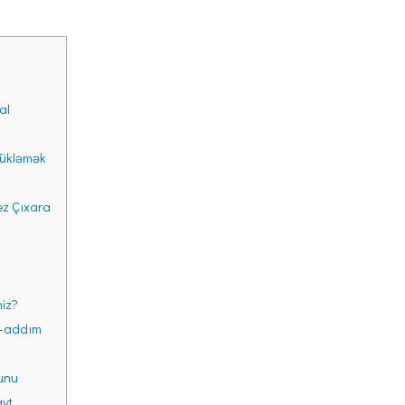
al
Yükləmək
z Çıxara
iz?
m-addım
unu
ayt