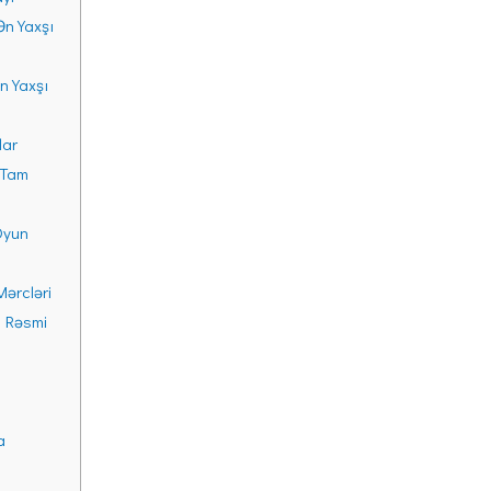
Ən Yaxşı
n Yaxşı
lar
 Tam
Oyun
ərcləri
n Rəsmi
a