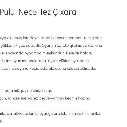
ulu Necə Tez Çıxara
a olunmuş interfeys, rahat bir oyun təcrübəsi təmin edir.
 yükləmək çox sadədir. Oyunun öz tətbiqi olmasa da, onu
il versiyasında oynamaq mümkündür. Belə bir halda,
 bilinməyən mənbələrdən fayllar yükləməyə icazə
a, casino saytına keçid edərək, oyunu xüsusi bölmədən
t almaqla müqayisə etmək olar.
 üçün, ikincisi isə yalnız qeydiyyatdan keçmiş kazino
larda mövcuddur və oyunçulara istənilən vaxt, istənilən
r.