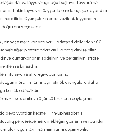
ləşdirirlər və təyyarə uçmağa başlayır. Təyyarə nə
 artır. Lakin təyyarə müəyyən bir anda uçuşu dayandırır
mərc itirilir. Oyunçuların əsas vəzifəsi, təyyarənin
 doğru anı seçməkdir.
 bir neçə mərc variantı var – adətən 1 dollardan 100
t məbləğlər platformadan asılı olaraq dəyişə bilər.
ır və qumarxananın sadəliyini və gərginliyini strateji
tləri ilə birləşdirir.
ən intuisiya və strategiyadan asılıdır.
 düzgün mərc limitlərini təyin etmək oyunçulara daha
ağa kömək edəcəkdir.
 məxfi saxlanılır və üçüncü tərəflərlə paylaşılmır.
-da qeydiyyatdan keçməli, Pin-Up hesabınızı
z. Müvafiq pəncərədə mərc məbləğini göstərin və raundun
rmaları üçün təxminən min yarım seçim verilir.