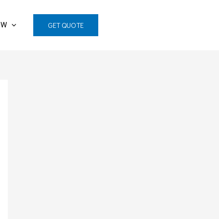
GET QUOTE
OW