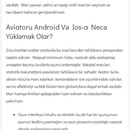
vacibdir. Mən şəxsən, yalnız ən aşağı riskli mərcləri seçirəm və
təcrübəmi tədricən genişləndirirəm.
Aviatoru Android Və Ios-a Necə
Yükləmək Olar?
Sizə mostbet aviator vasitəsilə bu mərclərə dair təhlükəsiz yanaşmaları
təqdim edirəm. Məqsəd minimum risklə, nəzarəti əldə saxlayaraq,
sınaqdan keçmiş üsullarla oyunu anlamaqdır. Voleybol mərcləri,
statistik məlumatlara əsaslanan təhlükəsiz bir sahədir. Aviator ilə bu
idman növünə mərc edərkən, komandaların son oyunlarındakı səhvlər,
servis effektivliyi və blok faizləri kimi göstəricilərə diqqət etmək vacibdir.
Mən həmişə limitləri qabaqcadan təyin edirəm və tələskənlikdən
çəkinirəm.
Oyun interfeysi intuitiv və rahatdır, bu da hər bir oyunçunun
oyunun keyfini çıxarmağını və oyun prosesini asanlıqla nəzarət
altında saxlamağını təmin edir.