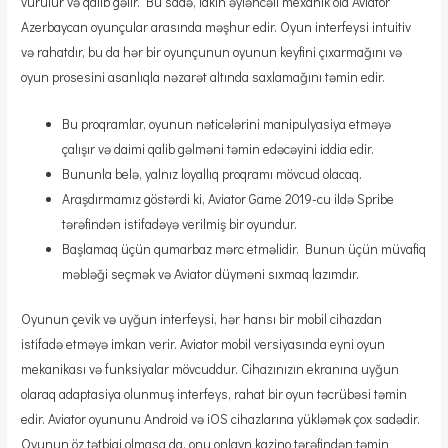
vurulur və qalib gəlir. Bu sadə, lakin əyləncəli mexanik ola Aviator
Azerbaycan oyunçular arasında məşhur edir. Oyun interfeysi intuitiv
və rahatdır, bu da hər bir oyunçunun oyunun keyfini çıxarmağını və
oyun prosesini asanlıqla nəzarət altında saxlamağını təmin edir.
Bu proqramlar, oyunun nəticələrini manipulyasiya etməyə
çalışır və daimi qalib gəlməni təmin edəcəyini iddia edir.
Bununla belə, yalnız loyallıq proqramı mövcud olacaq.
Araşdırmamız göstərdi ki, Aviator Game 2019-cu ildə Spribe
tərəfindən istifadəyə verilmiş bir oyundur.
Başlamaq üçün qumarbaz mərc etməlidir. Bunun üçün müvafiq
məbləği seçmək və Aviator düyməni sıxmaq lazımdır.
Oyunun çevik və uyğun interfeysi, hər hansı bir mobil cihazdan
istifadə etməyə imkan verir. Aviator mobil versiyasında eyni oyun
mekanikası və funksiyalar mövcuddur. Cihazınızın ekranına uyğun
olaraq adaptasiya olunmuş interfeys, rahat bir oyun təcrübəsi təmin
edir. Aviator oyununu Android və iOS cihazlarına yükləmək çox sadədir.
Oyunun öz tətbiqi olmasa da, onu onlayn kazino tərəfindən təmin