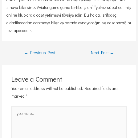
sınaya bilərsiniz. Aviator game game tərtibatçıları” “yalnız sübut edilmiş
online klublara diqqət yetirməyi tövsiyə edir. Bu halda, istifadəçi
aldadilmaqdan qorxmaya bilər və harada oynayacağını və qazanacağını
tez tapacaqdır.
Post
←
Previous Post
Next Post
→
navigation
Leave a Comment
Your email address will not be published.
Required fields are
marked
*
Type
here..