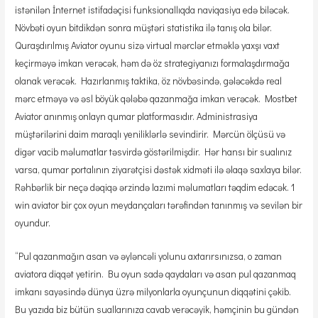
istənilən İnternet istifadəçisi funksionallıqda naviqasiya edə biləcək.
Növbəti oyun bitdikdən sonra müştəri statistika ilə tanış ola bilər.
Quraşdırılmış Aviator oyunu sizə virtual mərclər etməklə yaxşı vaxt
keçirməyə imkan verəcək, həm də öz strategiyanızı formalaşdırmağa
olanak verəcək. Hazırlanmış taktika, öz növbəsində, gələcəkdə real
mərc etməyə və əsl böyük qələbə qazanmağa imkan verəcək. Mostbet
Aviator anınmış onlayn qumar platformasıdır. Administrasiya
müştərilərini daim maraqlı yeniliklərlə sevindirir. Mərcün ölçüsü və
digər vacib məlumatlar təsvirdə göstərilmişdir. Hər hansı bir sualınız
varsa, qumar portalının ziyarətçisi dəstək xidməti ilə əlaqə saxlaya bilər.
Rəhbərlik bir neçə dəqiqə ərzində lazımi məlumatları təqdim edəcək. 1
win aviator bir çox oyun meydançaları tərəfindən tanınmış və sevilən bir
oyundur.
“Pul qazanmağın asan və əyləncəli yolunu axtarırsınızsa, o zaman
aviatora diqqət yetirin. Bu oyun sadə qaydaları və asan pul qazanmaq
imkanı sayəsində dünya üzrə milyonlarla oyunçunun diqqətini çəkib.
Bu yazıda biz bütün suallarınıza cavab verəcəyik, həmçinin bu gündən