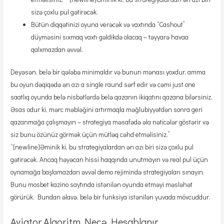
sizə çoxlu pul gətirəcək.
Bütün diqqətinizi oyuna verəcək və vaxtında “Cashout”
düyməsini sıxmaq vaxtı gəldikdə olacaq – təyyarə havaa
qalxmazdan əvvəl.
Deyəsən, belə bir qələbə minimaldır və bunun mənası yoxdur, amma
bu oyun dəqiqədə ən azı a single raund sərf edir və cəmi just one
saatlıq oyunda belə nisbətlərdə belə qazanın ikiqatını qazana bilərsiniz.
Əsas odur ki, mərc məbləğini artırmaqla məğlubiyyətdən sonra geri
qazanmağa çalışmayın – strategiya məsafədə əla nəticələr göstərir və
siz bunu özünüz görmək üçün mütləq cəhd etməlisiniz.”
“[newline]Əminik ki, bu strategiyalardan ən azı biri sizə çoxlu pul
gətirəcək. Ancaq həyəcan hissi haqqında unutmayın və real pul üçün
oynamağa başlamazdan əvvəl demo rejimində strategiyaları sınayın.
Bunu mosbet kazino saytında istənilən oyunda etməyi məsləhət
görürük. Bundan əlavə, belə bir funksiya istənilən yuvada mövcuddur.
Aviator Alqoritm Necə Hesablanır