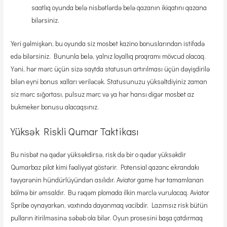
saatlıq oyunda belə nisbətlərdə belə qazanın ikiqatını qazana
bilərsiniz.
Yeri gəlmişkən, bu oyunda siz mosbet kazino bonuslarından istifadə
edə bilərsiniz. Bununla belə, yalnız loyallıq proqramı mövcud olacaq.
Yəni, hər mərc üçün sizə saytda statusun artırılması üçün dəyişdirilə
bilən eyni bonus xalları veriləcək. Statusunuzu yüksəltdiyiniz zaman
siz mərc sığortası, pulsuz mərc və ya hər hansı digər mosbet az
bukmeker bonusu alacaqsınız.
Yüksək Riskli Qumar Taktikası
Bu nisbət nə qədər yüksəkdirsə, risk də bir o qədər yüksəkdir
Qumarbaz pilot kimi fəaliyyət göstərir. Potensial qazanc ekrandakı
təyyarənin hündürlüyündən asılıdır. Aviator game hər tamamlanan
bölmə bir əmsaldır. Bu rəqəm plomada ilkin mərclə vurulacaq. Aviator
Spribe oynayarkən, vaxtında dayanmaq vacibdir. Lazımsız risk bütün
pulların itirilməsinə səbəb ola bilər. Oyun prosesini başa çatdırmaq