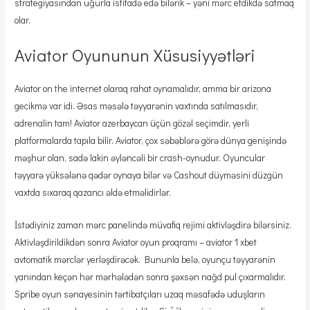
strategiyasından uğurla istifadə edə bilərik – yəni mərc etdikdə satmaq
olar.
Aviator Oyununun Xüsusiyyətləri
Aviator on the internet olaraq rahat oynamalıdır, amma bir arizona
gecikmə var idi. Əsas məsələ təyyarənin vaxtında satılmasıdır,
adrenalin tam! Aviator azerbaycan üçün gözəl seçimdir, yerli
platformalarda tapıla bilir. Aviator, çox səbəblərə görə dünya genişində
məşhur olan, sadə lakin əyləncəli bir crash-oynudur. Oyuncular
təyyarə yüksələnə qədər oynaya bilər və Cashout düyməsini düzgün
vaxtda sıxaraq qazancı əldə etməlidirlər.
İstədiyiniz zaman mərc panelində müvafiq rejimi aktivləşdirə bilərsiniz.
Aktivləşdirildikdən sonra Aviator oyun proqramı – aviator 1 xbet
avtomatik mərclər yerləşdirəcək. Bununla belə, oyunçu təyyarənin
yanından keçən hər mərhələdən sonra şəxsən nağd pul çıxarmalıdır.
Spribe oyun sənayesinin tərtibatçıları uzaq məsafədə uduşların