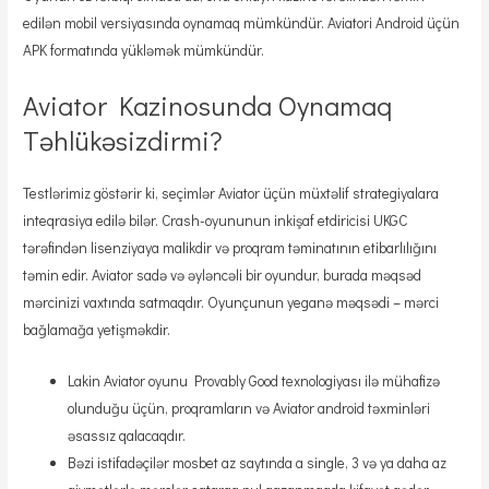
edilən mobil versiyasında oynamaq mümkündür. Aviatori Android üçün
APK formatında yükləmək mümkündür.
Aviator Kazinosunda Oynamaq
Təhlükəsizdirmi?
Testlərimiz göstərir ki, seçimlər Aviator üçün müxtəlif strategiyalara
inteqrasiya edilə bilər. Crash-oyununun inkişaf etdiricisi UKGC
tərəfindən lisenziyaya malikdir və proqram təminatının etibarlılığını
təmin edir. Aviator sadə və əyləncəli bir oyundur, burada məqsəd
mərcinizi vaxtında satmaqdır. Oyunçunun yeganə məqsədi – mərci
bağlamağa yetişməkdir.
Lakin Aviator oyunu Provably Good texnologiyası ilə mühafizə
olunduğu üçün, proqramların və Aviator android təxminləri
əsassız qalacaqdır.
Bəzi istifadəçilər mosbet az saytında a single, 3 və ya daha az