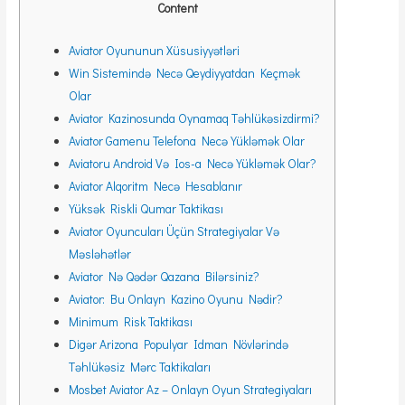
Content
Aviator Oyununun Xüsusiyyətləri
Win Sistemində Necə Qeydiyyatdan Keçmək
Olar
Aviator Kazinosunda Oynamaq Təhlükəsizdirmi?
Aviator Gamenu Telefona Necə Yükləmək Olar
Aviatoru Android Və Ios-a Necə Yükləmək Olar?
Aviator Alqoritm Necə Hesablanır
Yüksək Riskli Qumar Taktikası
Aviator Oyuncuları Üçün Strategiyalar Və
Məsləhətlər
Aviator Nə Qədər Qazana Bilərsiniz?
Aviator: Bu Onlayn Kazino Oyunu Nədir?
Minimum Risk Taktikası
Digər Arizona Populyar Idman Növlərində
Təhlükəsiz Mərc Taktikaları
Mosbet Aviator Az – Onlayn Oyun Strategiyaları