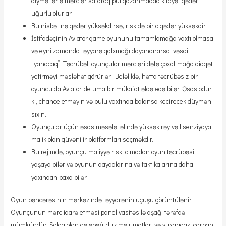
qiymətlərlə mərclər sataraq pul qazanmaqda kifayət qədər
uğurlu olurlar.
Bu nisbət nə qədər yüksəkdirsə, risk də bir o qədər yüksəkdir
İstifadəçinin Aviator game oyununu tamamlamağa vaxtı olmasa
və eyni zamanda təyyarə qalxmağı dayandırarsa, vəsait
“yanacaq”. Təcrübəli oyunçular mərcləri dəfə çoxaltmağa diqqət
yetirməyi məsləhət görürlər. Beləliklə, hətta təcrübəsiz bir
oyuncu da Aviator’ de uma bir mükafat əldə edə bilər. Əsas odur
ki, chance etməyin və pulu vaxtında balansa kecirecek düyməni
sıxın.
Oyunçular üçün əsas məsələ, əlində yüksək rəy və lisenziyaya
malik olan güvənilir platformları seçməkdir.
Bu rejimdə, oyunçu maliyyə riski olmadan oyun təcrübəsi
yaşaya bilər və oyunun qaydalarına və taktikalarına daha
yaxından baxa bilər.
Oyun pəncərəsinin mərkəzində təyyarənin uçuşu görüntülənir.
Oyunçunun mərc idarə etməsi panel vasitəsilə aşağı tərəfdə
mümkündür. Solda olan qələbə/uduz məlumatları və yuxarıdakı çarpan