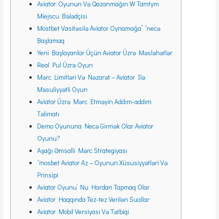
Aviator: Oyunun Və Qazanmağın W Tamtym
Miejscu Bələdçisi
Mostbet Vasitəsilə Aviator Oynamağa” “necə
Başlamaq
Yeni Başlayanlar Üçün Aviator Üzrə Məsləhətlər
Real Pul Üzrə Oyun
Mərc Limitləri Və Nəzarət – Aviator Ilə
Məsuliyyətli Oyun
Aviator Üzrə Mərc Etməyin Addım-addım
Təlimatı
Demo Oyununa Necə Girmək Olar Aviator
Oyunu?
Aşağı Əmsallı Mərc Strategiyası
“mosbet Aviator Az – Oyunun Xüsusiyyətləri Və
Prinsipi
Aviator Oyunu’ Nu Hardan Tapmaq Olar
Aviator Haqqında Tez-tez Verilən Suallar
Aviator Mobil Versiyası Və Tətbiqi