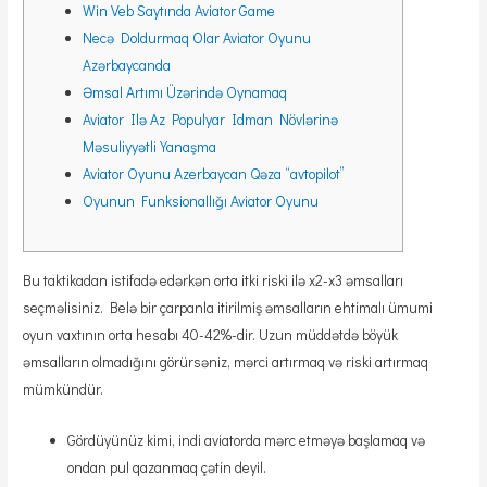
Win Veb Saytında Aviator Game
Necə Doldurmaq Olar Aviator Oyunu
Azərbaycanda
Əmsal Artımı Üzərində Oynamaq
Aviator Ilə Az Populyar Idman Növlərinə
Məsuliyyətli Yanaşma
Aviator Oyunu Azerbaycan Qəza “avtopilot”
Oyunun Funksionallığı Aviator Oyunu
Bu taktikadan istifadə edərkən orta itki riski ilə x2-x3 əmsalları
seçməlisiniz. Belə bir çarpanla itirilmiş əmsalların ehtimalı ümumi
oyun vaxtının orta hesabı 40-42%-dir. Uzun müddətdə böyük
əmsalların olmadığını görürsəniz, mərci artırmaq və riski artırmaq
mümkündür.
Gördüyünüz kimi, indi aviatorda mərc etməyə başlamaq və
ondan pul qazanmaq çətin deyil.