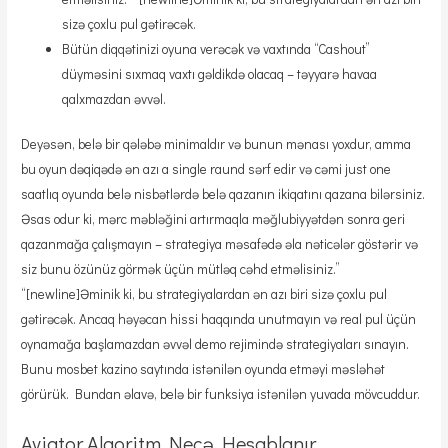
sizə çoxlu pul gətirəcək.
Bütün diqqətinizi oyuna verəcək və vaxtında “Cashout”
düyməsini sıxmaq vaxtı gəldikdə olacaq – təyyarə havaa
qalxmazdan əvvəl.
Deyəsən, belə bir qələbə minimaldır və bunun mənası yoxdur, amma
bu oyun dəqiqədə ən azı a single raund sərf edir və cəmi just one
saatlıq oyunda belə nisbətlərdə belə qazanın ikiqatını qazana bilərsiniz.
Əsas odur ki, mərc məbləğini artırmaqla məğlubiyyətdən sonra geri
qazanmağa çalışmayın – strategiya məsafədə əla nəticələr göstərir və
siz bunu özünüz görmək üçün mütləq cəhd etməlisiniz.”
“[newline]Əminik ki, bu strategiyalardan ən azı biri sizə çoxlu pul
gətirəcək. Ancaq həyəcan hissi haqqında unutmayın və real pul üçün
oynamağa başlamazdan əvvəl demo rejimində strategiyaları sınayın.
Bunu mosbet kazino saytında istənilən oyunda etməyi məsləhət
görürük. Bundan əlavə, belə bir funksiya istənilən yuvada mövcuddur.
Aviator Alqoritm Necə Hesablanır