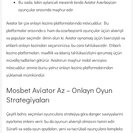
Bu sadə, lakin əyləncəli mexanik landa Aviator Azerbaycan
oyunçular arasında məşhur edir.
Aviator bir çox onlayn kazino platformalarında mövcuddur. Bu
platformalar arasında o, həm də azərbaycanlı oyunçular üçün əlverişli
və populyar seçimdir. Əmin olun ki, Aviator oynamaq üçün lisenziyalı və
etibarlı onlayn kazinoları seçərsinizsə, bu cara təhlükəsizdir. Etibarlı
kazino platformaları, məxfilik və ödəniş təhlükəsizliyini qorumaq üçün
müvafiq tədbirləri götürür. Aviatorun məşhur mobil versiyası
mövcuddur, amma bunu yalnız onlayn kazino platformalarından
yükləmək mümkündür.
Mosbet Aviator Az – Onlayn Oyun
Strategiyaları
Çeşitli bahis seçimləri oyunculara stratejiyə görə danger səviyyələrini
ayarlama imkanı verir, bu da oyunun əlverişli olmasını təmin edir.
Sürətli və sadə oyun qaydaları, yeni və təcrübəli oyunçulara kompleks