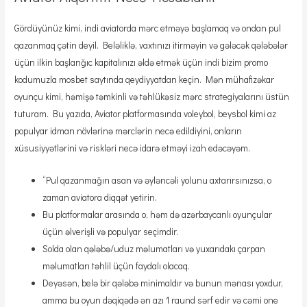
Gördüyünüz kimi, indi aviatorda mərc etməyə başlamaq və ondan pul
qazanmaq çətin deyil. Beləliklə, vaxtınızı itirməyin və gələcək qələbələr
üçün ilkin başlanğıc kapitalınızı əldə etmək üçün indi bizim promo
kodumuzla mosbet saytında qeydiyyatdan keçin. Mən mühafizəkar
oyunçu kimi, həmişə təmkinli və təhlükəsiz mərc strategiyalarını üstün
tuturam. Bu yazıda, Aviator platformasında voleybol, beysbol kimi az
populyar idman növlərinə mərclərin necə edildiyini, onların
xüsusiyyətlərini və riskləri necə idarə etməyi izah edəcəyəm.
“Pul qazanmağın asan və əyləncəli yolunu axtarırsınızsa, o
zaman aviatora diqqət yetirin.
Bu platformalar arasında o, həm də azərbaycanlı oyunçular
üçün əlverişli və populyar seçimdir.
Solda olan qələbə/uduz məlumatları və yuxarıdakı çarpan
məlumatları təhlil üçün faydalı olacaq.
Deyəsən, belə bir qələbə minimaldır və bunun mənası yoxdur,
amma bu oyun dəqiqədə ən azı 1 raund sərf edir və cəmi one