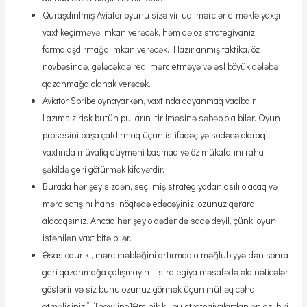
Quraşdırılmış Aviator oyunu sizə virtual mərclər etməklə yaxşı
vaxt keçirməyə imkan verəcək, həm də öz strategiyanızı
formalaşdırmağa imkan verəcək. Hazırlanmış taktika, öz
növbəsində, gələcəkdə real mərc etməyə və əsl böyük qələbə
qazanmağa olanak verəcək.
Aviator Spribe oynayarkən, vaxtında dayanmaq vacibdir.
Lazımsız risk bütün pulların itirilməsinə səbəb ola bilər. Oyun
prosesini başa çatdırmaq üçün istifadəçiyə sadəcə olaraq
vaxtında müvafiq düyməni basmaq və öz mükafatını rahat
şəkildə geri götürmək kifayətdir.
Burada hər şey sizdən, seçilmiş strategiyadan asılı olacaq və
mərc satışını hansı nöqtədə edəcəyinizi özünüz qərara
alacaqsınız. Ancaq hər şey o qədər də sadə deyil, çünki oyun
istənilən vaxt bitə bilər.
Əsas odur ki, mərc məbləğini artırmaqla məğlubiyyətdən sonra
geri qazanmağa çalışmayın – strategiya məsafədə əla nəticələr
göstərir və siz bunu özünüz görmək üçün mütləq cəhd
etməlisiniz.” “[newline]Əminik ki, bu strategiyalardan ən azı biri