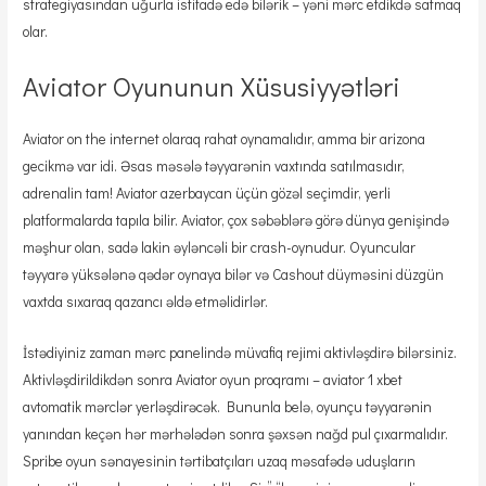
strategiyasından uğurla istifadə edə bilərik – yəni mərc etdikdə satmaq
olar.
Aviator Oyununun Xüsusiyyətləri
Aviator on the internet olaraq rahat oynamalıdır, amma bir arizona
gecikmə var idi. Əsas məsələ təyyarənin vaxtında satılmasıdır,
adrenalin tam! Aviator azerbaycan üçün gözəl seçimdir, yerli
platformalarda tapıla bilir. Aviator, çox səbəblərə görə dünya genişində
məşhur olan, sadə lakin əyləncəli bir crash-oynudur. Oyuncular
təyyarə yüksələnə qədər oynaya bilər və Cashout düyməsini düzgün
vaxtda sıxaraq qazancı əldə etməlidirlər.
İstədiyiniz zaman mərc panelində müvafiq rejimi aktivləşdirə bilərsiniz.
Aktivləşdirildikdən sonra Aviator oyun proqramı – aviator 1 xbet
avtomatik mərclər yerləşdirəcək. Bununla belə, oyunçu təyyarənin
yanından keçən hər mərhələdən sonra şəxsən nağd pul çıxarmalıdır.
Spribe oyun sənayesinin tərtibatçıları uzaq məsafədə uduşların