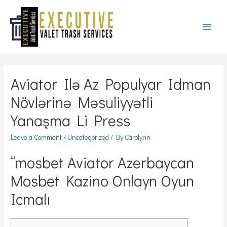
Main
Menu
Aviator Ilə Az Populyar Idman
Növlərinə Məsuliyyətli
Yanaşma Li Press
Leave a Comment
/
Uncategorized
/ By
Carolynn
“mosbet Aviator Azerbaycan
Mosbet Kazino Onlayn Oyun
Icmalı