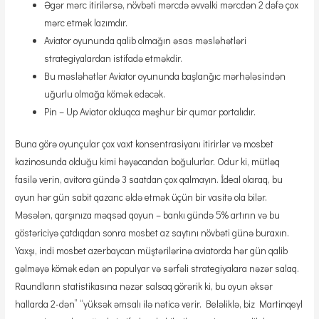
Əgər mərc itirilərsə, növbəti mərcdə əvvəlki mərcdən 2 dəfə çox
mərc etmək lazımdır.
Aviator oyununda qalib olmağın əsas məsləhətləri
strategiyalardan istifadə etməkdir.
Bu məsləhətlər Aviator oyununda başlanğıc mərhələsindən
uğurlu olmağa kömək edəcək.
Pin – Up Aviator olduqca məşhur bir qumar portalıdır.
Buna görə oyunçular çox vaxt konsentrasiyanı itirirlər və mosbet
kazinosunda olduğu kimi həyəcandan boğulurlar. Odur ki, mütləq
fasilə verin, avitora gündə 3 saatdan çox qalmayın. İdeal olaraq, bu
oyun hər gün sabit qazanc əldə etmək üçün bir vasitə ola bilər.
Məsələn, qarşınıza məqsəd qoyun – bankı gündə 5% artırın və bu
göstəriciyə çatdıqdan sonra mosbet az saytını növbəti günə buraxın.
Yaxşı, indi mosbet azerbaycan müştərilərinə aviatorda hər gün qalib
gəlməyə kömək edən ən populyar və sərfəli strategiyalara nəzər salaq.
Raundların statistikasına nəzər salsaq görərik ki, bu oyun əksər
hallarda 2-dən” “yüksək əmsalı ilə nəticə verir. Beləliklə, biz Martinqeyl