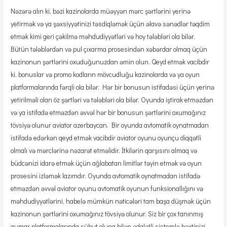
Nəzərə alın ki, bəzi kazinolarda müəyyən mərc şərtlərini yerinə
yetirmək və ya şəxsiyyətinizi təsdiqləmək üçün əlavə sənədlər təqdim
etmək kimi geri çəkilmə məhdudiyyətləri və hoy tələbləri ola bilər.
Bütün tələblərdən və pul çıxarma prosesindən xəbərdar olmaq üçün
kazinonun şərtlərini oxuduğunuzdan əmin olun. Qeyd etmək vacibdir
ki, bonuslar və promo kodların mövcudluğu kazinolarda və ya oyun
platformalarında fərqli ola bilər. Hər bir bonusun istifadəsi üçün yerinə
yetirilməli olan öz şərtləri və tələbləri ola bilər. Oyunda iştirak etməzdən
və ya istifadə etməzdən əvvəl hər bir bonusun şərtlərini oxumağınız
tövsiyə olunur aviator azerbaycan. Bir oyunda avtomatik oynatmadan
istifadə edərkən qeyd etmək vacibdir aviator oyunu oyunçu diqqətli
olmalı və mərclərinə nəzarət etməlidir. İtkilərin qarşısını almaq və
büdcənizi idarə etmək üçün ağlabatan limitlər təyin etmək və oyun
prosesini izləmək lazımdır. Oyunda avtomatik oynatmadan istifadə
etməzdən əvvəl aviator oyunu avtomatik oyunun funksionallığını və
məhdudiyyətlərini, habelə mümkün nəticələri tam başa düşmək üçün
kazinonun şərtlərini oxumağınız tövsiyə olunur. Siz bir çox tanınmış
qumar platformalarında sübut oluna bilən ədalətli sistemlə bəxtinizi