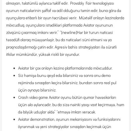
olmayan, təlatümlü əyləncə təklif edir. Provably Fair texnologiyası
oyunun nəticələrinin şəffaf və adil olduğunu təmin edir, buna görə də
oyunçulara etibarlı bir oyun təcrübəsi verir. Müxtəlif onlayn kazinolarda
mövcudluq, oyunçulara istədikləri platformada Aviator oyununun
zövqünü çıxarmaq imkanı verir.” “[newline]Hər bir turun nəticəsi
təsadüfi olaraq müəyyənləşir, bu da nəticələri süni etməni və ya
proqnozlaşdırmağı çətin edir. Agresiv bahis strategiyaları ilə sürətli
itkilər mümkündür, yüksək riskli bir oyundur.
Aviator bir çox onlayn kazino platformalarında mövcuddur.
Siz həmişə bunu qeyd edə bilərsiniz və sonra onu demo
rejimində sınaqdan keçirə bilərsiniz, bundan sonra real pul
üçün oynaya bilərsiniz.
Crash video game Aviator oyunu bütün qumar həvəskarları
üçün əla əyləncədir, bu da sizə nəinki yaxşı vaxt keçirməyə, həm
də böyük uduşlar əldə” “etməyə imkan verəcək.
Aviator demonstration, oyunun mekaniyasını və funksiyalarını
öyrənmək və yeni strategiyalar sınaqdan keçirmək üçün