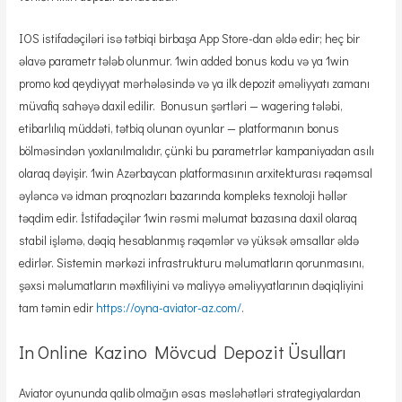
IOS istifadəçiləri isə tətbiqi birbaşa App Store-dan əldə edir; heç bir
əlavə parametr tələb olunmur. 1win added bonus kodu və ya 1win
promo kod qeydiyyat mərhələsində və ya ilk depozit əməliyyatı zamanı
müvafiq sahəyə daxil edilir. Bonusun şərtləri — wagering tələbi,
etibarlılıq müddəti, tətbiq olunan oyunlar — platformanın bonus
bölməsindən yoxlanılmalıdır, çünki bu parametrlər kampaniyadan asılı
olaraq dəyişir. 1win Azərbaycan platformasının arxitekturası rəqəmsal
əyləncə və idman proqnozları bazarında kompleks texnoloji həllər
təqdim edir. İstifadəçilər 1win rəsmi məlumat bazasına daxil olaraq
stabil işləmə, dəqiq hesablanmış rəqəmlər və yüksək əmsallar əldə
edirlər. Sistemin mərkəzi infrastrukturu məlumatların qorunmasını,
şəxsi məlumatların məxfiliyini və maliyyə əməliyyatlarının dəqiqliyini
tam təmin edir
https://oyna-aviator-az.com/
.
In Online Kazino Mövcud Depozit Üsulları
Aviator oyununda qalib olmağın əsas məsləhətləri strategiyalardan