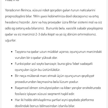
Yaradıcının fikrincə, xüsusi robot qarşıdan gələn turun nəticələrini
proqnozlaşdıra bilər. 1Win şəxsi kabinetinizə daxil olacaqsınız və artıq
hesabınız hazırdır. Janr və hoy provayder üzrə filtrlər sistemi mal və siz
adla ag axtarış edə bilərsiniz. Bununla belə, xəsislik səbəbi yaxşılaşana
qədər və siz mərcinizi 2-3 dəfə ikiqat və ya üç dönüm artırmalısınız,
uğurlar.
Təyyarə nə qədər uzun müddət uçarsa, oyunçunun mərcindəki
vurulan bir o qədər yüksək olar.
Funksiyalar əsl sayta bənzəyir, buna görə 1xbet sədaqətli
oyunçuları üçün bu üstünlükdür.
Bir neçə mübarək mərc etmək üçün oyunçunun qeydiyyat
prosedurundan keçməsinə belə lüzum yoxdur.
Rəqəmsal idman simulyasiyaları və kiber yarışlar arxitekturada
fasiləsiz işləyən xüsusi seqmenti təşkil edir.
Hər iki halda aktivləşdirmə şərtləri eyni qaydada platforma
daxilindəki bonus bölməsindən izlənilə bilər.