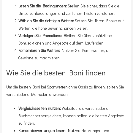
Lesen Sie die Bedingungen:
Stellen Sie sicher, dass Sie die
Umsatzanforderungen und zeitlichen Fristen verstehen.
Wählen Sie die richtigen Wetten:
Setzen Sie Ihren Bonus auf
Wetten, die hohe Gewinnchancen bieten.
Verfolgen Sie Promotions:
Bleiben Sie über zusätzliche
Bonusaktionen und Angebote auf dem Laufenden.
Kombinieren Sie Wetten:
Nutzen Sie Kombiwetten, um
Gewinne zu maximieren.
Wie Sie die besten Boni finden
Um die besten Boni bei Sportwetten ohne Oasis zu finden, sollten Sie
verschiedene Methoden anwenden:
Vergleichsseiten nutzen:
Websites, die verschiedene
Buchmacher vergleichen, können helfen, die besten Angebote
zu finden.
Kundenbewertungen lesen:
Nutzererfahrungen und