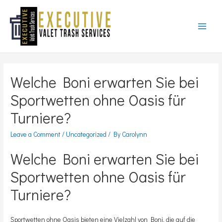
Main
Menu
Welche Boni erwarten Sie bei
Sportwetten ohne Oasis für
Turniere?
Leave a Comment
/
Uncategorized
/ By
Carolynn
Welche Boni erwarten Sie bei
Sportwetten ohne Oasis für
Turniere?
Sportwetten ohne Oasis bieten eine Vielzahl von Boni, die auf die