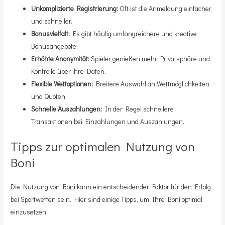
Unkomplizierte Registrierung:
Oft ist die Anmeldung einfacher
und schneller.
Bonusvielfalt:
Es gibt häufig umfangreichere und kreative
Bonusangebote.
Erhöhte Anonymität:
Spieler genießen mehr Privatsphäre und
Kontrolle über ihre Daten.
Flexible Wettoptionen:
Breitere Auswahl an Wettmöglichkeiten
und Quoten.
Schnelle Auszahlungen:
In der Regel schnellere
Transaktionen bei Einzahlungen und Auszahlungen.
Tipps zur optimalen Nutzung von
Boni
Die Nutzung von Boni kann ein entscheidender Faktor für den Erfolg
bei Sportwetten sein. Hier sind einige Tipps, um Ihre Boni optimal
einzusetzen: