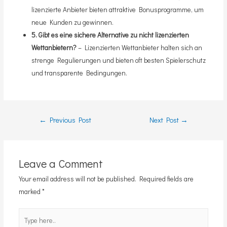
lizenzierte Anbieter bieten attraktive Bonusprogramme, um
neue Kunden zu gewinnen.
5. Gibt es eine sichere Alternative zu nicht lizenzierten
Wettanbietern?
– Lizenzierten Wettanbieter halten sich an
strenge Regulierungen und bieten oft besten Spielerschutz
und transparente Bedingungen.
Post
←
Previous Post
Next Post
→
navigation
Leave a Comment
Your email address will not be published.
Required fields are
marked
*
Type
here..