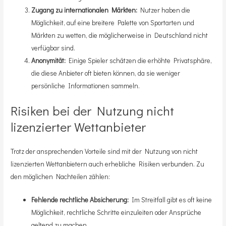
Zugang zu internationalen Märkten:
Nutzer haben die
Möglichkeit, auf eine breitere Palette von Sportarten und
Märkten zu wetten, die möglicherweise in Deutschland nicht
verfügbar sind.
Anonymität:
Einige Spieler schätzen die erhöhte Privatsphäre,
die diese Anbieter oft bieten können, da sie weniger
persönliche Informationen sammeln.
Risiken bei der Nutzung nicht
lizenzierter Wettanbieter
Trotz der ansprechenden Vorteile sind mit der Nutzung von nicht
lizenzierten Wettanbietern auch erhebliche Risiken verbunden. Zu
den möglichen Nachteilen zählen:
Fehlende rechtliche Absicherung:
Im Streitfall gibt es oft keine
Möglichkeit, rechtliche Schritte einzuleiten oder Ansprüche
geltend zu machen.