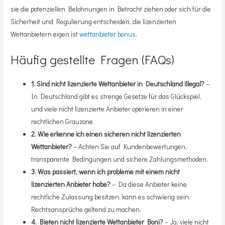
sie die potenziellen Belohnungen in Betracht ziehen oder sich für die
Sicherheit und Regulierung entscheiden, die lizenzierten
Wettanbietern eigen ist
wettanbieter bonus
.
Häufig gestellte Fragen (FAQs)
1. Sind nicht lizenzierte Wettanbieter in Deutschland illegal?
–
In Deutschland gibt es strenge Gesetze für das Glückspiel,
und viele nicht lizenzierte Anbieter operieren in einer
rechtlichen Grauzone.
2. Wie erkenne ich einen sicheren nicht lizenzierten
Wettanbieter?
– Achten Sie auf Kundenbewertungen,
transparente Bedingungen und sichere Zahlungsmethoden.
3. Was passiert, wenn ich probleme mit einem nicht
lizenzierten Anbieter habe?
– Da diese Anbieter keine
rechtliche Zulassung besitzen, kann es schwierig sein,
Rechtsansprüche geltend zu machen.
4. Bieten nicht lizenzierte Wettanbieter Boni?
– Ja, viele nicht