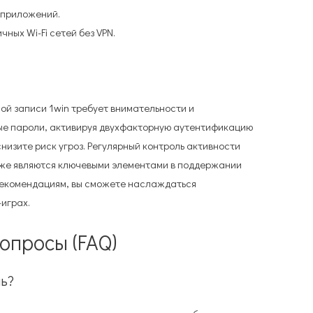
 приложений.
ных Wi-Fi сетей без VPN.
й записи 1win требует внимательности и
ые пароли, активируя двухфакторную аутентификацию
низите риск угроз. Регулярный контроль активности
кже являются ключевыми элементами в поддержании
рекомендациям, вы сможете наслаждаться
играх.
опросы (FAQ)
ль?