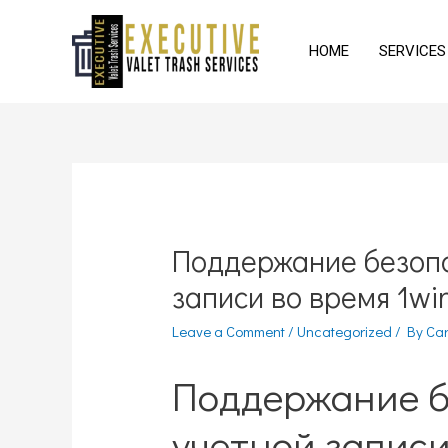
HOME
SERVICES
Поддержание безопа
записи во время 1wi
Leave a Comment
/
Uncategorized
/ By
Car
Поддержание б
учетной записи