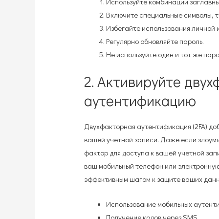
Используйте комбинации заглавных
Включите специальные символы, так
Избегайте использования личной 
Регулярно обновляйте пароль.
Не используйте один и тот же паро
2. Активируйте дву
аутентификацию
Двухфакторная аутентификация (2FA) до
вашей учетной записи. Даже если злоум
фактор для доступа к вашей учетной зап
ваш мобильный телефон или электронную 
эффективным шагом к защите ваших данн
Использование мобильных аутентиф
Получение кодов через SMS.