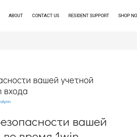
ABOUT
CONTACT US
RESIDENT SUPPORT
SHOP N
сности вашей учетной
n входа
olynn
езопасности вашей
 во время 1win