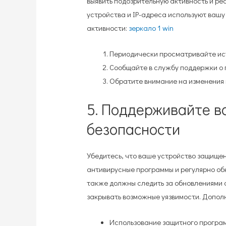
выявить подозрительную активность и реа
устройства и IP-адреса используют вашу 
активности:
зеркало 1 win
Периодически просматривайте ист
Сообщайте в службу поддержки о 
Обратите внимание на изменения 
5. Поддерживайте в
безопасности
Убедитесь, что ваше устройство защищен
антивирусные программы и регулярно об
также должны следить за обновлениями 
закрывать возможные уязвимости. Допол
Использование защитного програ