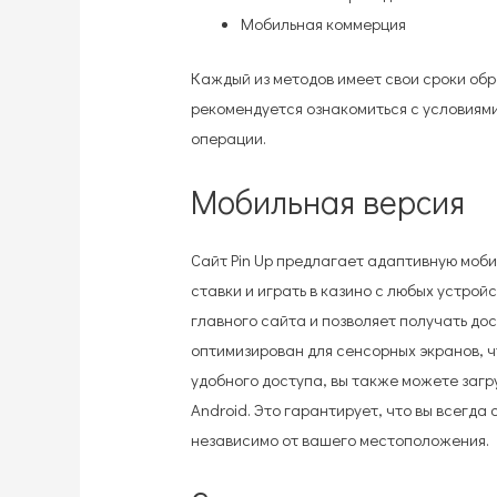
Мобильная коммерция
Каждый из методов имеет свои сроки об
рекомендуется ознакомиться с условиями
операции.
Мобильная версия
Сайт Pin Up предлагает адаптивную моби
ставки и играть в казино с любых устрой
главного сайта и позволяет получать до
оптимизирован для сенсорных экранов, ч
удобного доступа, вы также можете загр
Android. Это гарантирует, что вы всегд
независимо от вашего местоположения.