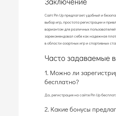
Заключение
Сайт Pin Up предлагает удобный и безоп
выбор игр, простота регистрации и при
вариантом для различных пользователей.
зарекомендовал себя как надежная плат
в области азартных игр и спортивных ста
Часто задаваемые в
1. Можно ли зарегистри
бесплатно?
Да, регистрация на сайте Pin Up бесплат
2. Какие бонусы предла