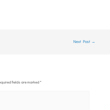
Next Post
→
equired fields are marked
*