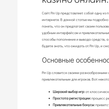
Сайт Pin Up представляет собой одну из 
интернете. В данной статье мы подробно
понять, что он предлагает своим пользов
удобным интерфейсом и привлекательным
способы пополнения и вывода средств, а
будете знать, что ожидать от Pin Up, и 
Основные особеннос
Pin Up славится своими разнообразными
привлекательным для игроков. Вот некото
Широкий выбор игр:
от классическ
Простота регистрации:
процесс ре
Привлекательные бонусы:
приветс