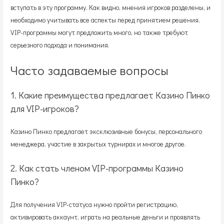
вступать в эту программу. Как видно, мнения игроков разделены, и
необходимо учитывать все аспекты перед принятием решения.
VIP-программы могут предложить много, но также требуют
серьезного подхода и понимания.
Часто задаваемые вопросы
1. Какие преимущества предлагает Казино Пинко
для VIP-игроков?
Казино Пинко предлагает эксклюзивные бонусы, персонального
менеджера, участие в закрытых турнирах и многое другое.
2. Как стать членом VIP-программы Казино
Пинко?
Для получения VIP-статуса нужно пройти регистрацию,
активировать аккаунт, играть на реальные деньги и проявлять